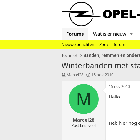
Forums
Wat is er nieuw
Nieuwe berichten
Zoek in forum
Techniek
Banden, remmen en onders
Winterbanden met sta
T
S
Marcel28
15 nov 2010
o
t
p
a
15 nov 2010
i
r
M
Hallo
c
t
s
d
t
a
a
t
Marcel28
r
u
Heb hier nog 
t
m
Post best veel
e
r