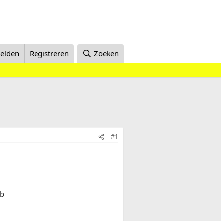
elden
Registreren
Zoeken
#1
ub