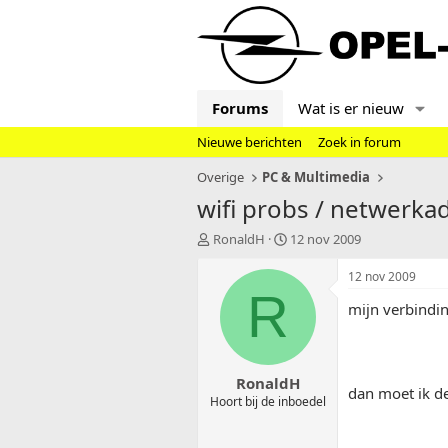
Forums
Wat is er nieuw
Nieuwe berichten
Zoek in forum
Overige
PC & Multimedia
wifi probs / netwerka
T
S
RonaldH
12 nov 2009
o
t
p
a
12 nov 2009
i
r
R
mijn verbindi
c
t
s
d
t
a
a
t
RonaldH
r
u
dan moet ik de
t
m
Hoort bij de inboedel
e
r