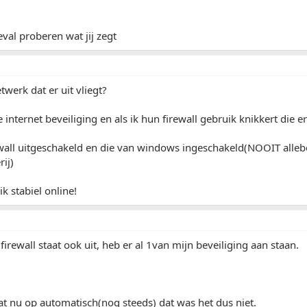
geval proberen wat jij zegt
etwerk dat er uit vliegt?
e internet beveiliging en als ik hun firewall gebruik knikkert die 
ewall uitgeschakeld en die van windows ingeschakeld(NOOIT allebei
ij)
ik stabiel online!
irewall staat ook uit, heb er al 1van mijn beveiliging aan staan.
at nu op automatisch(nog steeds) dat was het dus niet.