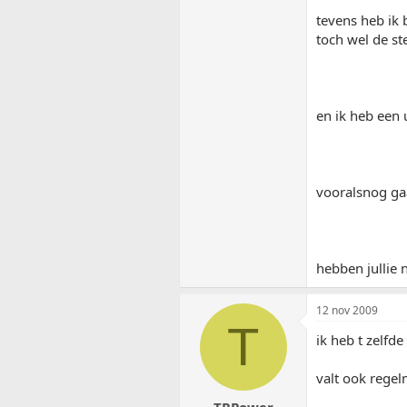
tevens heb ik 
toch wel de st
en ik heb een 
vooralsnog ga
hebben jullie 
12 nov 2009
T
ik heb t zelfd
valt ook regel
TRPower