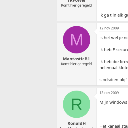
Komt hier geregeld
ik ga t in elk 
12 nov 2009
M
is het wel je n
ik heb F-secur
MantasticB1
ik heb die fir
Komt hier geregeld
helemaal kloter
sindsdien blijf 
13 nov 2009
R
Mijn windows f
RonaldH
Het kanaal sta