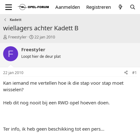
Aanmelden
Registreren
Kadett
wiellagers achter Kadett B
T
S
Freestyler
22 jan 2010
o
t
p
a
Freestyler
F
i
r
Loopt hier de deur plat
c
t
s
d
t
a
22 jan 2010
#1
a
t
r
u
Kan iemand me vertellen hoe ik die stap voor stap moet
t
m
wisselen?
e
r
Heb dit nog nooit bij een RWD opel hoeven doen.
Ter info, ik heb geen beschikking tot een pers...