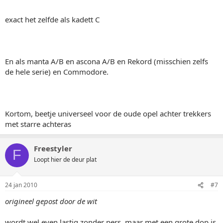
exact het zelfde als kadett C
En als manta A/B en ascona A/B en Rekord (misschien zelfs
de hele serie) en Commodore.
Kortom, beetje universeel voor de oude opel achter trekkers
met starre achteras
Freestyler
F
Loopt hier de deur plat
24 jan 2010
#7
origineel gepost door de wit
wordt wel even lastig zonder pers, maar met een grote dop is