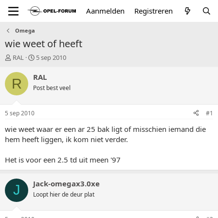
Aanmelden
Registreren
Omega
wie weet of heeft
T
S
RAL
5 sep 2010
o
t
p
a
RAL
R
i
r
Post best veel
c
t
s
d
t
a
5 sep 2010
#1
a
t
r
u
wie weet waar er een ar 25 bak ligt of misschien iemand die
t
m
hem heeft liggen, ik kom niet verder.
e
r
Het is voor een 2.5 td uit meen '97
Jack-omegax3.0xe
J
Loopt hier de deur plat