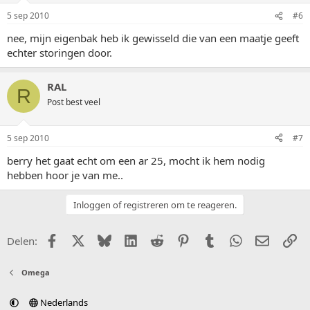
5 sep 2010
#6
nee, mijn eigenbak heb ik gewisseld die van een maatje geeft
echter storingen door.
RAL
R
Post best veel
5 sep 2010
#7
berry het gaat echt om een ar 25, mocht ik hem nodig
hebben hoor je van me..
Inloggen of registreren om te reageren.
Facebook
X (Twitter)
Bluesky
LinkedIn
Reddit
Pinterest
Tumblr
WhatsApp
E-mail
Li
Delen:
Omega
Nederlands