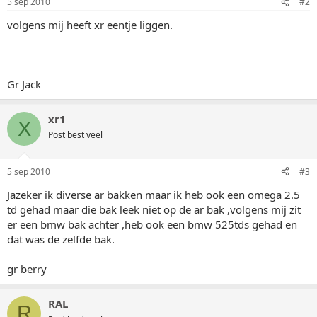
5 sep 2010
#2
volgens mij heeft xr eentje liggen.
Gr Jack
xr1
X
Post best veel
5 sep 2010
#3
Jazeker ik diverse ar bakken maar ik heb ook een omega 2.5
td gehad maar die bak leek niet op de ar bak ,volgens mij zit
er een bmw bak achter ,heb ook een bmw 525tds gehad en
dat was de zelfde bak.
gr berry
RAL
R