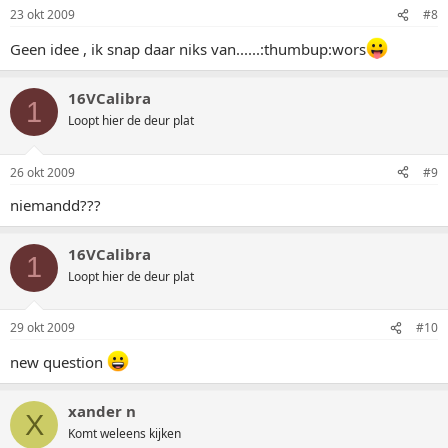
23 okt 2009
#8
Geen idee , ik snap daar niks van......:thumbup:wors
16VCalibra
1
Loopt hier de deur plat
26 okt 2009
#9
niemandd???
16VCalibra
1
Loopt hier de deur plat
29 okt 2009
#10
new question
xander n
X
Komt weleens kijken