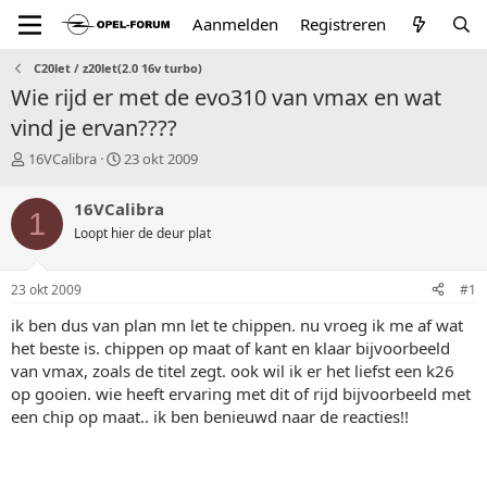
Aanmelden
Registreren
C20let / z20let(2.0 16v turbo)
Wie rijd er met de evo310 van vmax en wat
vind je ervan????
T
S
16VCalibra
23 okt 2009
o
t
p
a
16VCalibra
1
i
r
Loopt hier de deur plat
c
t
s
d
t
a
23 okt 2009
#1
a
t
r
u
ik ben dus van plan mn let te chippen. nu vroeg ik me af wat
t
m
het beste is. chippen op maat of kant en klaar bijvoorbeeld
e
van vmax, zoals de titel zegt. ook wil ik er het liefst een k26
r
op gooien. wie heeft ervaring met dit of rijd bijvoorbeeld met
een chip op maat.. ik ben benieuwd naar de reacties!!