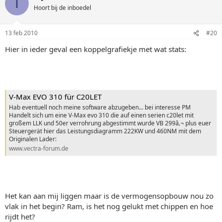
I
Hoort bij de inboedel
13 feb 2010
#20
Hier in ieder geval een koppelgrafiekje met wat stats:
V-Max EVO 310 für C20LET
Hab eventuell noch meine software abzugeben... bei interesse PM
Handelt sich um eine V-Max evo 310 die auf einen serien c20let mit
großem LLK und 50er verrohrung abgestimmt wurde VB 299â‚¬ plus euer
Steuergerät hier das Leistungsdiagramm 222KW und 460NM mit dem
Originalen Lader:
www.vectra-forum.de
Het kan aan mij liggen maar is de vermogensopbouw nou zo
vlak in het begin? Ram, is het nog gelukt met chippen en hoe
rijdt het?