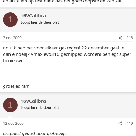
en afstellen op test bank das het goedkoopste en kan zat
16VCalibra
1
Loopt hier de deur plat
3 dec 2009
#18
nou ik heb het voor elkaar gekregen! 22 december gaat ie
dan eindelijk vmax evo310 gechipped worden! ben egt super
benieuwd.
groetjes ram
16VCalibra
1
Loopt hier de deur plat
12 dec 2009
#19
origineel gepost door gsifreakje