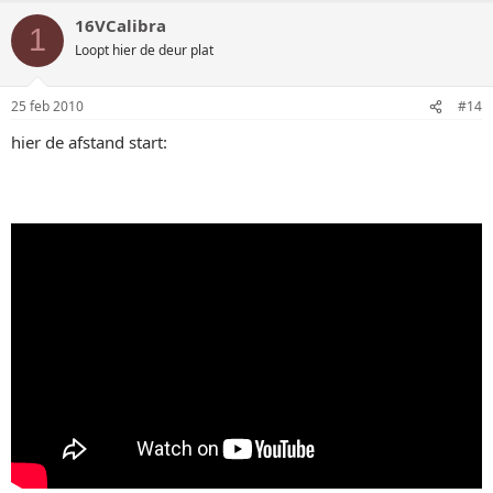
16VCalibra
1
Loopt hier de deur plat
25 feb 2010
#14
hier de afstand start: