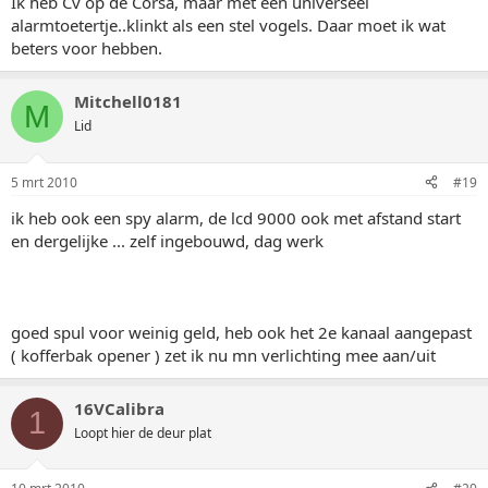
Ik heb Cv op de Corsa, maar met een universeel
alarmtoetertje..klinkt als een stel vogels. Daar moet ik wat
beters voor hebben.
Mitchell0181
M
Lid
5 mrt 2010
#19
ik heb ook een spy alarm, de lcd 9000 ook met afstand start
en dergelijke ... zelf ingebouwd, dag werk
goed spul voor weinig geld, heb ook het 2e kanaal aangepast
( kofferbak opener ) zet ik nu mn verlichting mee aan/uit
16VCalibra
1
Loopt hier de deur plat