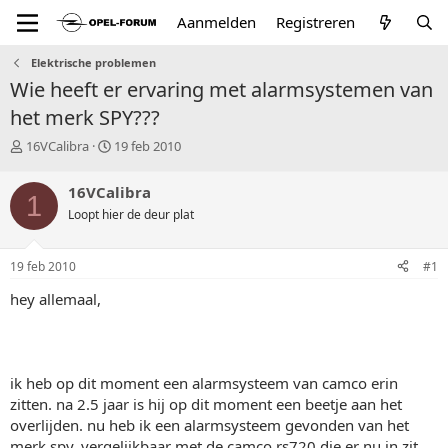
Aanmelden
Registreren
Elektrische problemen
Wie heeft er ervaring met alarmsystemen van
het merk SPY???
T
S
16VCalibra
19 feb 2010
o
t
p
a
16VCalibra
1
i
r
Loopt hier de deur plat
c
t
s
d
t
a
19 feb 2010
#1
a
t
r
u
hey allemaal,
t
m
e
r
ik heb op dit moment een alarmsysteem van camco erin
zitten. na 2.5 jaar is hij op dit moment een beetje aan het
overlijden. nu heb ik een alarmsysteem gevonden van het
merk spy, vergelijkbaar met de camco rs720 die er nu in zit.