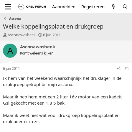
Aanmelden
Registreren
Ascona
Welke koppelingsplaat en drukgroep
T
S
Asconawasbeek
6 jun 2011
o
t
p
a
Asconawasbeek
A
i
r
Komt weleens kijken
c
t
s
d
t
a
6 jun 2011
#1
a
t
r
u
Ik hem van het weekend waarschijnlijk het druklager in de
t
m
drukgroep getrapt bij mijn ascona.
e
r
Maar ik heb hem met een 2 liter 16v motor van een kadett
Gsi gekocht met een 1.8 5 bak.
Maar ik weet niet wat voor drukgroep koppelingsplaat en
druklager er in zit.