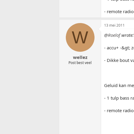
- remote radio
13 mei 2011
W
@Roelof
wrote:
- accu+ -&gt; z
wellez
- Dikke bout v
Post best veel
Geluid kan me
- 1 tulp bass r
- remote radio