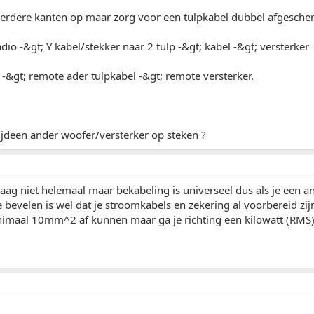
erdere kanten op maar zorg voor een tulpkabel dubbel afgesche
adio -&gt; Y kabel/stekker naar 2 tulp -&gt; kabel -&gt; versterker
 -&gt; remote ader tulpkabel -&gt; remote versterker.
tijdeen ander woofer/versterker op steken ?
vraag niet helemaal maar bekabeling is universeel dus als je een 
e bevelen is wel dat je stroomkabels en zekering al voorbereid 
nimaal 10mm^2 af kunnen maar ga je richting een kilowatt (RMS