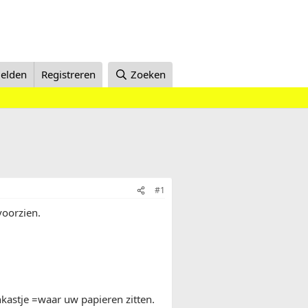
elden
Registreren
Zoeken
#1
voorzien.
nkastje =waar uw papieren zitten.