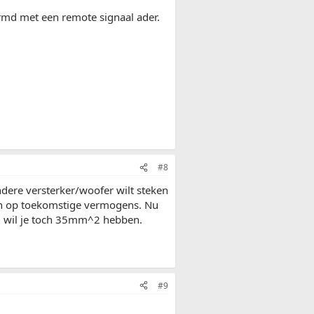
rmd met een remote signaal ader.
#8
andere versterker/woofer wilt steken
zijn op toekomstige vermogens. Nu
) wil je toch 35mm^2 hebben.
#9