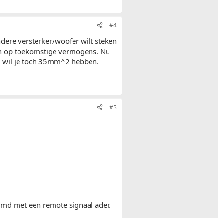
#4
andere versterker/woofer wilt steken
zijn op toekomstige vermogens. Nu
) wil je toch 35mm^2 hebben.
#5
rmd met een remote signaal ader.