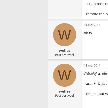
- 1 tulp bass r
- remote radio
14 mei 2011
W
ok ty
wellez
Post best veel
13 mei 2011
W
@Roelof
wrote:
- accu+ -&gt; z
wellez
- Dikke bout v
Post best veel