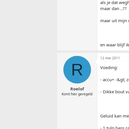
als je dat weg
maar dan ..??
maar uit mijn 
en waar blijf 
12 mei 2011
R
Voeding:
- accu+ -&gt; z
Roelof
- Dikke bout v
Komt hier geregeld
Geluid kan me
- 1 tulp bass r