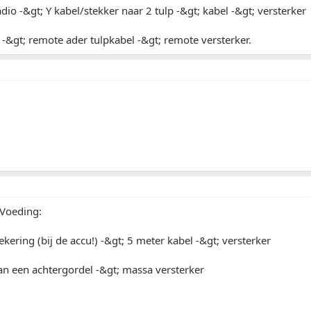
adio -&gt; Y kabel/stekker naar 2 tulp -&gt; kabel -&gt; versterker
 -&gt; remote ader tulpkabel -&gt; remote versterker.
Voeding:
ekering (bij de accu!) -&gt; 5 meter kabel -&gt; versterker
an een achtergordel -&gt; massa versterker