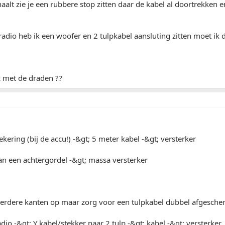
haalt zie je een rubbere stop zitten daar de kabel al doortrekken
radio heb ik een woofer en 2 tulpkabel aansluting zitten moet ik d
ik met de draden ??
ekering (bij de accu!) -&gt; 5 meter kabel -&gt; versterker
an een achtergordel -&gt; massa versterker
erdere kanten op maar zorg voor een tulpkabel dubbel afgesche
adio -&gt; Y kabel/stekker naar 2 tulp -&gt; kabel -&gt; versterker