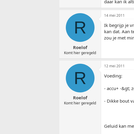
daar kan ik al
14 mei 2011
R
Ik begrijp je 
kan dat. Aan t
zou je met mi
Roelof
Komt hier geregeld
12 mei 2011
R
Voeding:
- accu+ -&gt; z
Roelof
- Dikke bout v
Komt hier geregeld
Geluid kan me