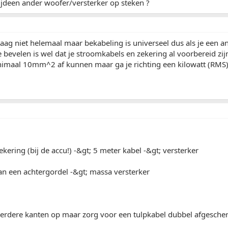
tijdeen ander woofer/versterker op steken ?
vraag niet helemaal maar bekabeling is universeel dus als je een 
e bevelen is wel dat je stroomkabels en zekering al voorbereid 
nimaal 10mm^2 af kunnen maar ga je richting een kilowatt (RMS
ekering (bij de accu!) -&gt; 5 meter kabel -&gt; versterker
an een achtergordel -&gt; massa versterker
erdere kanten op maar zorg voor een tulpkabel dubbel afgesche