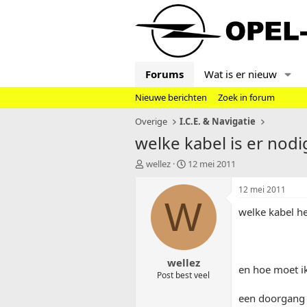
Forums
Wat is er nieuw
Nieuwe berichten
Zoek in forum
Overige
I.C.E. & Navigatie
welke kabel is er nodi
T
S
wellez
12 mei 2011
o
t
p
a
12 mei 2011
i
r
W
welke kabel he
c
t
s
d
t
a
a
t
wellez
r
u
en hoe moet i
t
m
Post best veel
e
een doorgang v
r