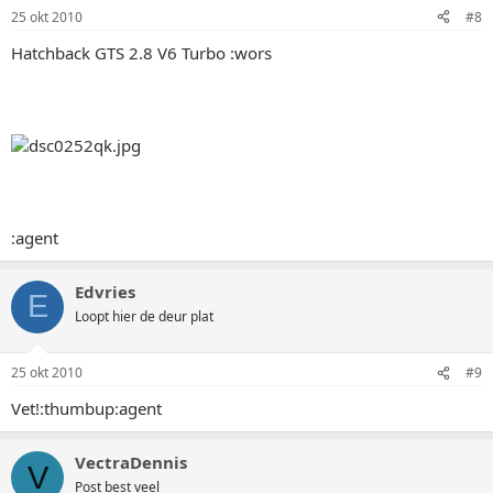
25 okt 2010
#8
Hatchback GTS 2.8 V6 Turbo :wors
:agent
Edvries
E
Loopt hier de deur plat
25 okt 2010
#9
Vet!:thumbup:agent
VectraDennis
V
Post best veel