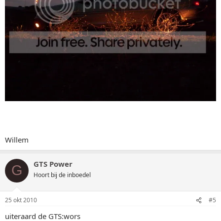
Willem
GTS Power
G
Hoort bij de inboedel
25 okt 2010
#5
uiteraard de GTS:wors