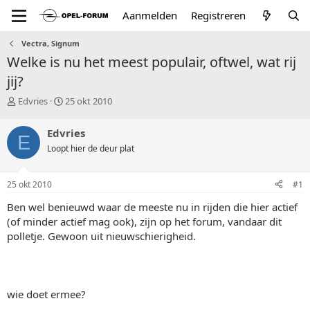
Aanmelden
Registreren
Vectra, Signum
Welke is nu het meest populair, oftwel, wat rij
jij?
T
S
Edvries
25 okt 2010
o
t
p
a
Edvries
E
i
r
Loopt hier de deur plat
c
t
s
d
t
a
25 okt 2010
#1
a
t
r
u
Ben wel benieuwd waar de meeste nu in rijden die hier actief
t
m
(of minder actief mag ook), zijn op het forum, vandaar dit
e
polletje. Gewoon uit nieuwschierigheid.
r
wie doet ermee?