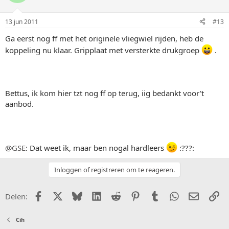
13 jun 2011
#13
Ga eerst nog ff met het originele vliegwiel rijden, heb de
koppeling nu klaar. Gripplaat met versterkte drukgroep
.
Bettus, ik kom hier tzt nog ff op terug, iig bedankt voor't
aanbod.
@GSE
: Dat weet ik, maar ben nogal hardleers
:???:
Inloggen of registreren om te reageren.
Facebook
X (Twitter)
Bluesky
LinkedIn
Reddit
Pinterest
Tumblr
WhatsApp
E-mail
Li
Delen:
Cih