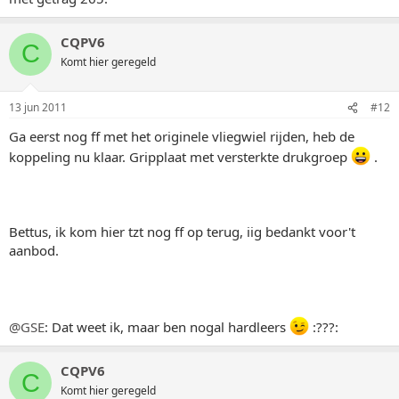
CQPV6
C
Komt hier geregeld
13 jun 2011
#12
Ga eerst nog ff met het originele vliegwiel rijden, heb de
koppeling nu klaar. Gripplaat met versterkte drukgroep
.
Bettus, ik kom hier tzt nog ff op terug, iig bedankt voor't
aanbod.
@GSE
: Dat weet ik, maar ben nogal hardleers
:???:
CQPV6
C
Komt hier geregeld