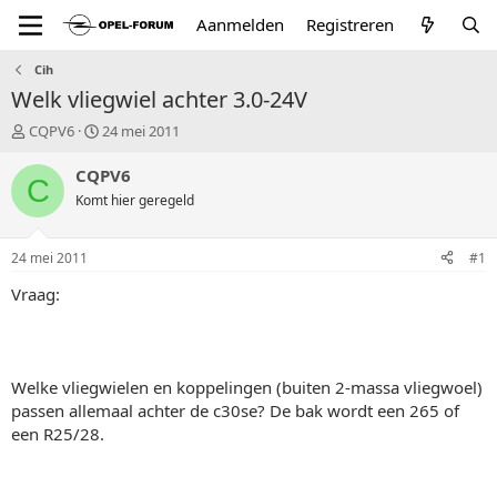
Aanmelden
Registreren
Cih
Welk vliegwiel achter 3.0-24V
T
S
CQPV6
24 mei 2011
o
t
p
a
CQPV6
C
i
r
Komt hier geregeld
c
t
s
d
t
a
24 mei 2011
#1
a
t
r
u
Vraag:
t
m
e
r
Welke vliegwielen en koppelingen (buiten 2-massa vliegwoel)
passen allemaal achter de c30se? De bak wordt een 265 of
een R25/28.