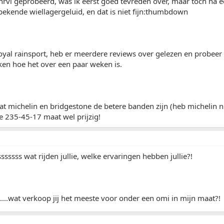
nrvi geprobeerd, was ik eerst goed tevreden over, maar toch na e
t bekende wiellagergeluid, en dat is niet fijn:thumbdown
oyal rainsport, heb er meerdere reviews over gelezen en probeer 
ken hoe het over een paar weken is.
dat michelin en bridgestone de betere banden zijn (heb michelin 
e 235-45-17 maat wel prijzig!
ssssss wat rijden jullie, welke ervaringen hebben jullie?!
..wat verkoop jij het meeste voor onder een omi in mijn maat?!