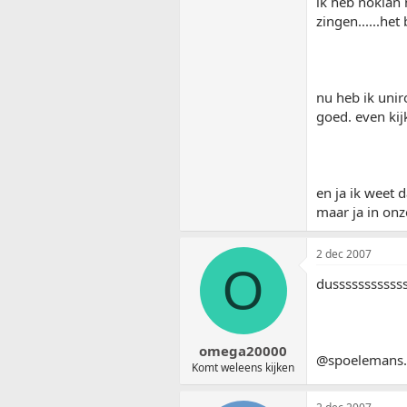
ik heb nokian 
zingen......he
nu heb ik unir
goed. even kij
en ja ik weet 
maar ja in onz
2 dec 2007
O
dussssssssssss
omega20000
@spoelemans...
Komt weleens kijken