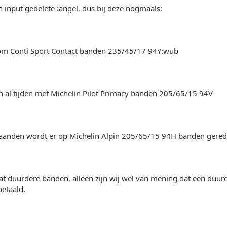
n input gedelete :angel, dus bij deze nogmaals:
om Conti Sport Contact banden 235/45/17 94Y:wub
n al tijden met Michelin Pilot Primacy banden 205/65/15 94V
aanden wordt er op Michelin Alpin 205/65/15 94H banden gered
at duurdere banden, alleen zijn wij wel van mening dat een duur
betaald.