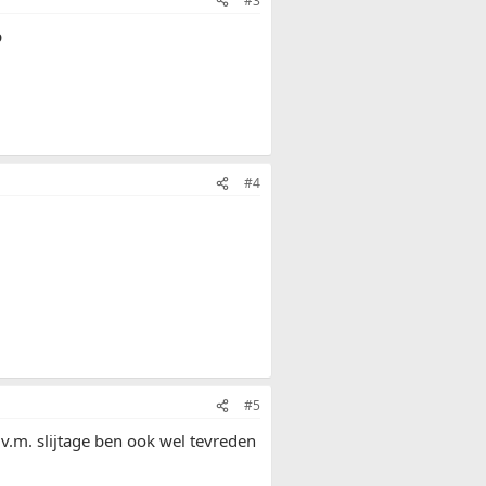
#3
p
#4
#5
.v.m. slijtage ben ook wel tevreden