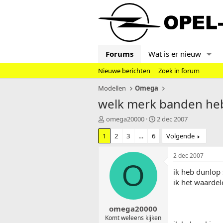
Forums
Wat is er nieuw
Nieuwe berichten
Zoek in forum
Modellen
Omega
welk merk banden hebb
T
S
omega20000
2 dec 2007
o
t
1
2
3
…
6
Volgende
p
a
i
r
c
t
2 dec 2007
s
d
O
ik heb dunlop
t
a
a
t
ik het waardel
r
u
t
m
omega20000
e
r
Komt weleens kijken