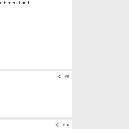
en b merk band.
#9
#10