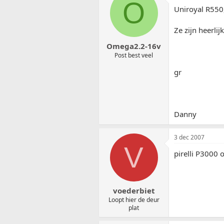
O
Uniroyal R550,
Ze zijn heerli
Omega2.2-16v
Post best veel
gr
Danny
3 dec 2007
V
pirelli P3000
voederbiet
Loopt hier de deur
plat