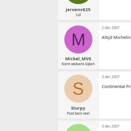
jeroenv625
Lid
2 dec 2007
M
Altijd Micheli
Mickel_MV6
Komt weleens kijken
3 dec 2007
S
Continental Pr
Slurpy
Post best veel
3 dec 2007