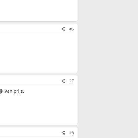
#6
#7
 van prijs.
#8