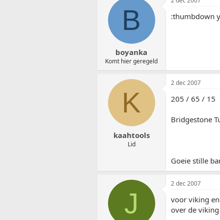
2 dec 2007
B
:thumbdown yo
boyanka
Komt hier geregeld
2 dec 2007
K
205 / 65 / 15
Bridgestone T
kaahtools
Lid
Goeie stille b
2 dec 2007
J
voor viking en
over de vikin