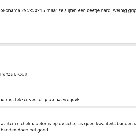
kohama 295x50x15 maar ze slijten een beetje hard, weinig gri
uranza ER300
and met lekker veel grip op nat wegdek
 achter michelin. beter is op de achteras goed kwaliteits banden i
g banden doen het goed