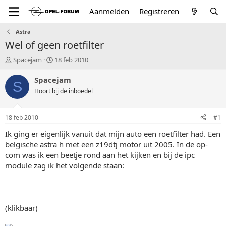
Aanmelden
Registreren
Astra
Wel of geen roetfilter
T
S
Spacejam
18 feb 2010
o
t
p
a
Spacejam
S
i
r
Hoort bij de inboedel
c
t
s
d
t
a
18 feb 2010
#1
a
t
r
u
Ik ging er eigenlijk vanuit dat mijn auto een roetfilter had. Een
t
m
belgische astra h met een z19dtj motor uit 2005. In de op-
e
com was ik een beetje rond aan het kijken en bij de ipc
r
module zag ik het volgende staan:
(klikbaar)