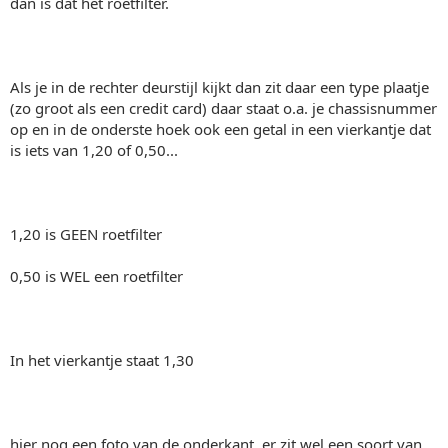
dan is dat het roetfilter.
Als je in de rechter deurstijl kijkt dan zit daar een type plaatje
(zo groot als een credit card) daar staat o.a. je chassisnummer
op en in de onderste hoek ook een getal in een vierkantje dat
is iets van 1,20 of 0,50...
1,20 is GEEN roetfilter
0,50 is WEL een roetfilter
In het vierkantje staat 1,30
hier nog een foto van de onderkant, er zit wel een soort van