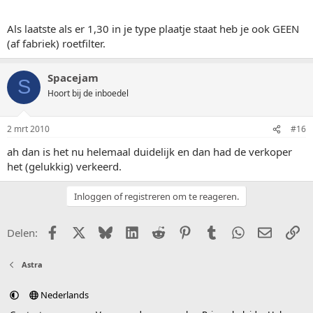
Als laatste als er 1,30 in je type plaatje staat heb je ook GEEN
(af fabriek) roetfilter.
Spacejam
S
Hoort bij de inboedel
2 mrt 2010
#16
ah dan is het nu helemaal duidelijk en dan had de verkoper
het (gelukkig) verkeerd.
Inloggen of registreren om te reageren.
Facebook
X (Twitter)
Bluesky
LinkedIn
Reddit
Pinterest
Tumblr
WhatsApp
E-mail
Li
Delen:
Astra
Nederlands