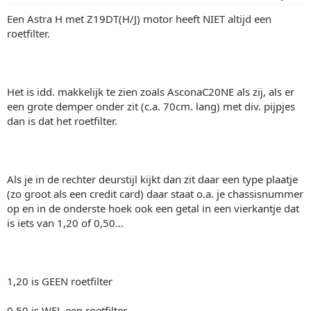
Een Astra H met Z19DT(H/J) motor heeft NIET altijd een
roetfilter.
Het is idd. makkelijk te zien zoals AsconaC20NE als zij, als er
een grote demper onder zit (c.a. 70cm. lang) met div. pijpjes
dan is dat het roetfilter.
Als je in de rechter deurstijl kijkt dan zit daar een type plaatje
(zo groot als een credit card) daar staat o.a. je chassisnummer
op en in de onderste hoek ook een getal in een vierkantje dat
is iets van 1,20 of 0,50...
1,20 is GEEN roetfilter
0,50 is WEL een roetfilter