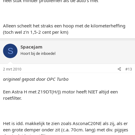
heel stuk minder problemen als de auto's met
Alleen scheelt het straks een hoop met de kilometerheffing
(toch wel z'n 1,5-2 cent per km)
Spacejam
S
Hoort bij de inboedel
2 mrt 2010
#13
origineel gepost door OPC Turbo
Een Astra H met Z19DT(H/J) motor heeft NIET altijd een
roetfilter.
Het is idd. makkelijk te zien zoals AsconaC20NE als zij, als er
een grote demper onder zit (c.a. 70cm. lang) met div. pijpjes