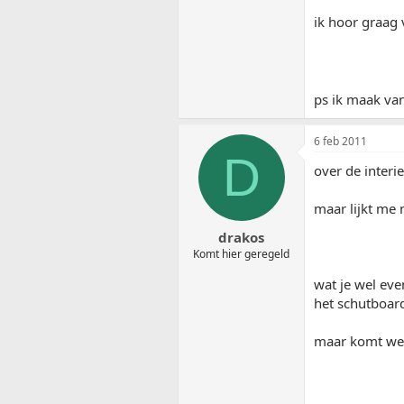
ik hoor graag v
ps ik maak va
6 feb 2011
D
over de interie
maar lijkt me 
drakos
Komt hier geregeld
wat je wel eve
het schutboar
maar komt wel 