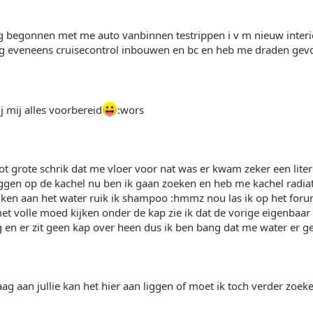
g begonnen met me auto vanbinnen testrippen i v m nieuw interie
g eveneens cruisecontrol inbouwen en bc en heb me draden ge
j mij alles voorbereid
:wors
t grote schrik dat me vloer voor nat was er kwam zeker een lite
ggen op de kachel nu ben ik gaan zoeken en heb me kachel radia
iken aan het water ruik ik shampoo :hmmz nou las ik op het foru
met volle moed kijken onder de kap zie ik dat de vorige eigenbaar g
eg en er zit geen kap over heen dus ik ben bang dat me water er 
aag aan jullie kan het hier aan liggen of moet ik toch verder zoe
)