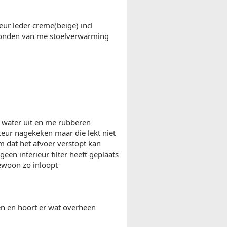
ur leder creme(beige) incl
vonden van me stoelverwarming
r water uit en me rubberen
teur nagekeken maar die lekt niet
m dat het afvoer verstopt kan
een interieur filter heeft geplaats
gewoon zo inloopt
ken en hoort er wat overheen