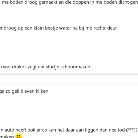
 me boden droog gemaakt,en die doppen in me boden dicht gem
het droog,op een klein beetje water na bij me rechtr deur.
n wat drakos zegt,dat slurfje schoonmaken.
ga zo gelijk even kijken
n auto heeft ook airco kan het daar aan liggen dan nee toch????? m
 maken