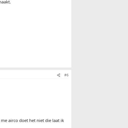
aakt.
#6
e airco doet het niet die laat ik