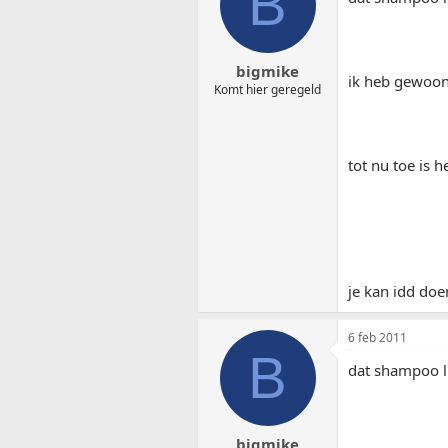
B
bigmike
ik heb gewoon
Komt hier geregeld
tot nu toe is 
je kan idd doe
6 feb 2011
B
dat shampoo l
bigmike