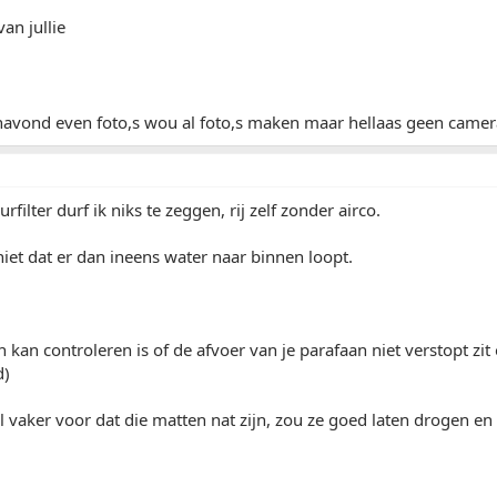
an jullie
navond even foto,s wou al foto,s maken maar hellaas geen came
urfilter durf ik niks te zeggen, rij zelf zonder airco.
niet dat er dan ineens water naar binnen loopt.
n kan controleren is of de afvoer van je parafaan niet verstopt zit
d)
vaker voor dat die matten nat zijn, zou ze goed laten drogen en