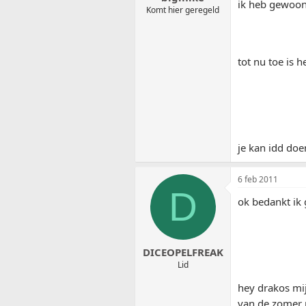
ik heb gewoon
Komt hier geregeld
tot nu toe is 
je kan idd doe
6 feb 2011
D
ok bedankt ik 
DICEOPELFREAK
Lid
hey drakos mij
van de zomer