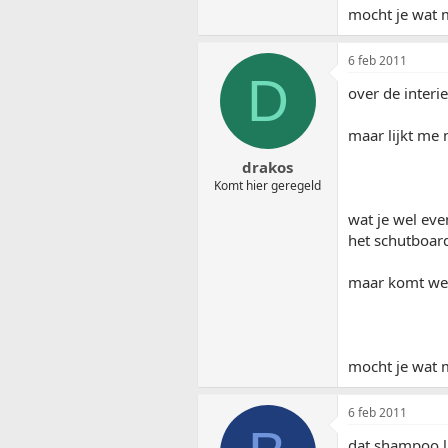
mocht je wat m
6 feb 2011
D
over de interie
maar lijkt me 
drakos
Komt hier geregeld
wat je wel eve
het schutboar
maar komt wel 
mocht je wat m
6 feb 2011
dat shampoo l