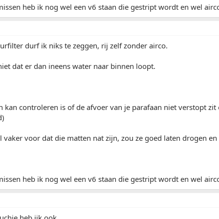
issen heb ik nog wel een v6 staan die gestript wordt en wel airco 
urfilter durf ik niks te zeggen, rij zelf zonder airco.
niet dat er dan ineens water naar binnen loopt.
n kan controleren is of de afvoer van je parafaan niet verstopt zit
d)
vaker voor dat die matten nat zijn, zou ze goed laten drogen en
issen heb ik nog wel een v6 staan die gestript wordt en wel airco 
uchie heb iik ook