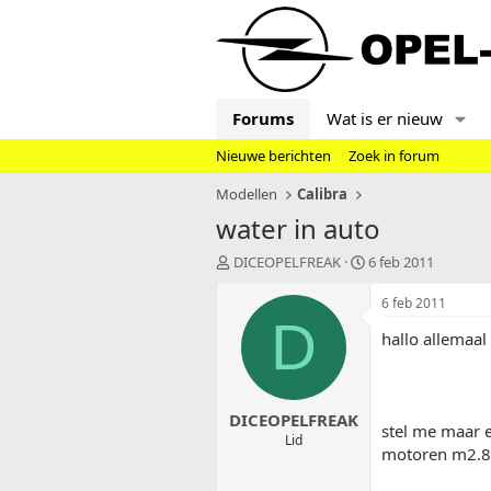
Forums
Wat is er nieuw
Nieuwe berichten
Zoek in forum
Modellen
Calibra
water in auto
T
S
DICEOPELFREAK
6 feb 2011
o
t
p
a
6 feb 2011
i
r
D
hallo allemaal
c
t
s
d
t
a
a
t
DICEOPELFREAK
r
u
stel me maar e
t
m
Lid
motoren m2.8
e
r