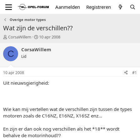
Aanmelden
Registreren
Overige motor types
Wat zijn de verschillen??
T
S
CorsaWillem
10 apr 2008
o
t
p
a
CorsaWillem
C
i
r
Lid
c
t
s
d
t
a
10 apr 2008
#1
a
t
r
u
Uit nieuwsgierigheid:
t
m
e
r
Wie kan mij vertellen wat de verschillen zijn tussen de types
motoren zoals de C16NZ, E16NZ, X16SZ enz...
En zijn er dan ook nog verschillen als het *18** wordt
behalve de motorinhoud??