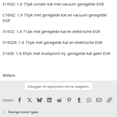
E16NZ: 1.6 75pk zonder kat met vacuum geregelde EGR
C16NZ: 1.6 75pk met geregelde kat en vacuum geregelde
EGR
X16SZ: 1.6 71pk met geregelde kat en elektrische EGR
X16SZR: 1.6 75pk met geregelde kat en elektrische EGR
Z16SE: 1.6 85pk met multipoint inj. geregelde kat geen EGR
Willem
Inloggen of registreren om te reageren.
Facebook
X (Twitter)
Bluesky
LinkedIn
Reddit
Pinterest
Tumblr
WhatsApp
E-mail
Li
Delen:
Overige motor types