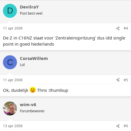
DevilraY
D
Post best veel
11 apr 2008
#4
De Z in C16NZ staat voor 'Zentraleinspritzung' dus idd single
point in goed Nederlands
CorsaWillem
C
Lid
11 apr 2008
#5
Ok, duidelijk
Thnx :thumbup
wim-v6
Forumbewoner
13 apr 2008
#6