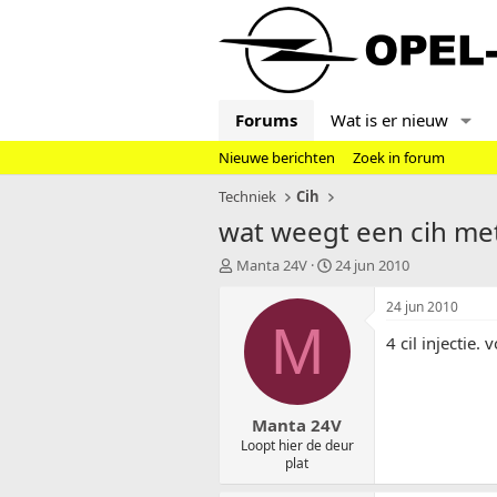
Forums
Wat is er nieuw
Nieuwe berichten
Zoek in forum
Techniek
Cih
wat weegt een cih m
T
S
Manta 24V
24 jun 2010
o
t
p
a
24 jun 2010
i
r
M
4 cil injectie
c
t
s
d
t
a
a
t
Manta 24V
r
u
t
m
Loopt hier de deur
plat
e
r