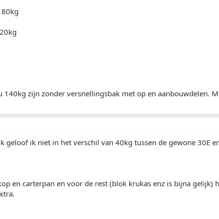
..180kg
..220kg
u 140kg zijn zonder versnellingsbak met op en aanbouwdelen. Ma
 geloof ik niet in het verschil van 40kg tussen de gewone 30E e
kop en carterpan en voor de rest (blok krukas enz is bijna gelijk)
xtra.