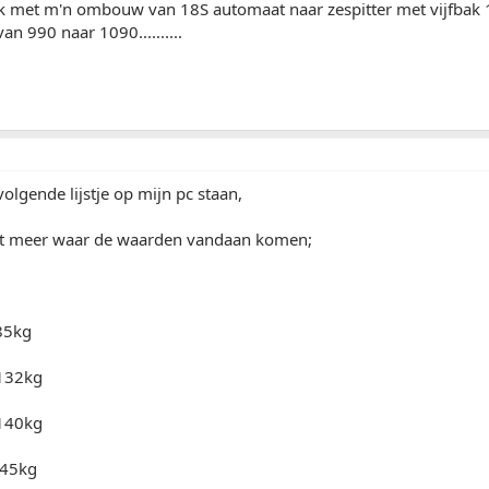
k met m'n ombouw van 18S automaat naar zespitter met vijfbak 1
an 990 naar 1090..........
volgende lijstje op mijn pc staan,
et meer waar de waarden vandaan komen;
..85kg
.132kg
.140kg
..145kg