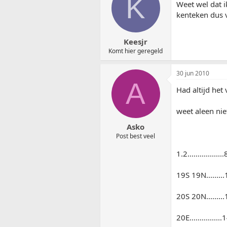
K
Weet wel dat i
kenteken dus v
Keesjr
Komt hier geregeld
30 jun 2010
A
Had altijd het 
weet aleen ni
Asko
Post best veel
1.2................
19S 19N........
20S 20N........
20E..............