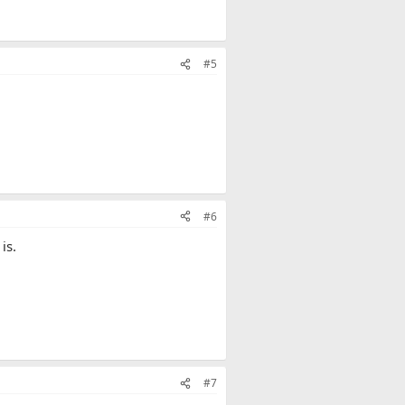
#5
#6
is.
#7