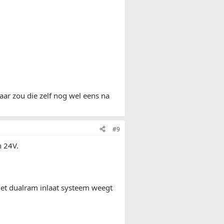
ar zou die zelf nog wel eens na
#9
n 24V.
 het dualram inlaat systeem weegt