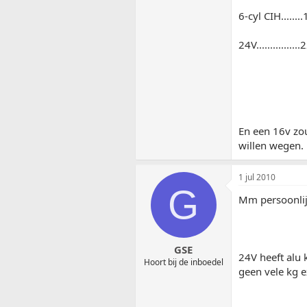
6-cyl CIH......
24V..............
En een 16v zo
willen wegen.
1 jul 2010
G
Mm persoonlijk
GSE
24V heeft alu 
Hoort bij de inboedel
geen vele kg e