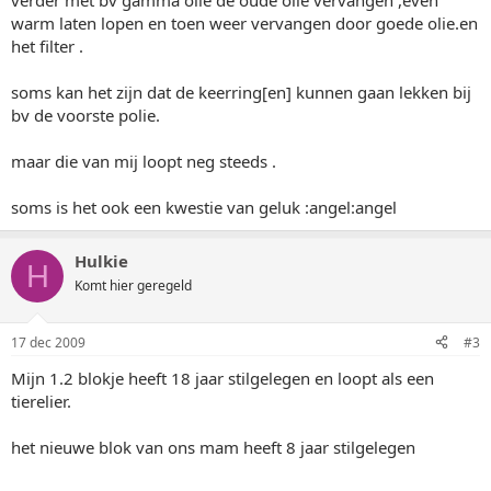
verder met bv gamma olie de oude olie vervangen ,even
warm laten lopen en toen weer vervangen door goede olie.en
het filter .
soms kan het zijn dat de keerring[en] kunnen gaan lekken bij
bv de voorste polie.
maar die van mij loopt neg steeds .
soms is het ook een kwestie van geluk :angel:angel
Hulkie
H
Komt hier geregeld
17 dec 2009
#3
Mijn 1.2 blokje heeft 18 jaar stilgelegen en loopt als een
tierelier.
het nieuwe blok van ons mam heeft 8 jaar stilgelegen