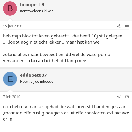
bcoupe 1.6
B
Komt weleens kijken
15 jan 2010
#8
heb mijn blok tot leven gebracht . die heeft 10j stil gelegen
.....loopt nog niet echt lekker .. maar het kan wel
zolang alles maar beweegt en idd wel de waterpomp
vervangen .. dan an het het idd lang mee
eddepet007
E
Hoort bij de inboedel
7 feb 2010
#9
nou heb div manta s gehad die wat jaren stil hadden gestaan
,maar idd effe rustig bougie s er uit effe ronstarten evt nieuwe
dr in