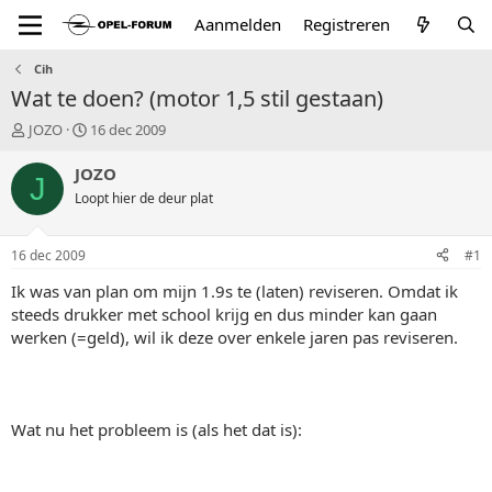
Aanmelden
Registreren
Cih
Wat te doen? (motor 1,5 stil gestaan)
T
S
JOZO
16 dec 2009
o
t
p
a
JOZO
J
i
r
Loopt hier de deur plat
c
t
s
d
t
a
16 dec 2009
#1
a
t
r
u
Ik was van plan om mijn 1.9s te (laten) reviseren. Omdat ik
t
m
steeds drukker met school krijg en dus minder kan gaan
e
werken (=geld), wil ik deze over enkele jaren pas reviseren.
r
Wat nu het probleem is (als het dat is):