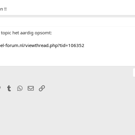
n !!
t topic het aardig opsomt:
el-forum.nl/viewthread.php?tid=106352
it
Pinterest
Tumblr
WhatsApp
E-mail
Link