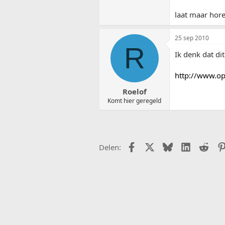
laat maar hore
25 sep 2010
R
Ik denk dat di
http://www.op
Roelof
Komt hier geregeld
Facebook
X (Twitter)
Bluesky
LinkedIn
Redd
Delen: