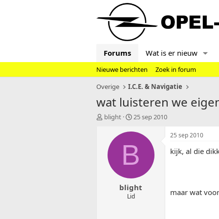
Forums
Wat is er nieuw
Nieuwe berichten
Zoek in forum
Overige
I.C.E. & Navigatie
wat luisteren we eigenl
T
S
blight
25 sep 2010
o
t
p
a
25 sep 2010
i
r
B
kijk, al die di
c
t
s
d
t
a
a
t
blight
r
u
maar wat voor 
t
m
Lid
e
r