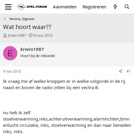
Aanmelden
Registreren
Vectra, Signum
Wat hoort waar??
T
S
Erwin1987
9 nov 2010
o
t
p
a
Erwin1987
E
i
r
Hoort bij de inboedel
c
t
s
d
t
a
9 nov 2010
#1
a
t
r
u
Ik vraag me af welke knoppen er in welke volgorde in de rij
t
m
naast en boven de radio zitten bij een vectra B.
e
r
nu heb ik zelf
stoelverwarming,niks,achteruitverwarming,alarmlichten,binn
enlucht circulatie, niks, stoelverwarming en dan naar beneden
niks, niks.