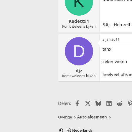
K
Kadett91
&lt;-- Heb ze
Komt weleens kijken
3 jan 2011
D
tanx
zeker weten
djz
heelveel plezi
Komt weleens kijken
Facebook
X (Twitter)
Bluesky
LinkedIn
Redd
Delen:
Overige
Auto algemeen
Nederlands