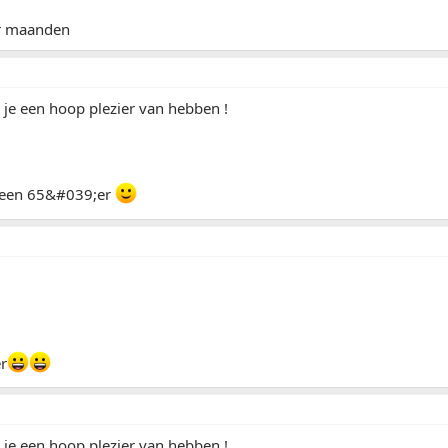
r maanden
 je een hoop plezier van hebben !
lf een 65&#039;er
er
 je een hoop plezier van hebben !