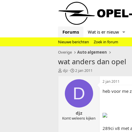
Forums
Wat is er nieuw
Nieuwe berichten
Zoek in forum
Overige
Auto algemeen
wat anders dan opel
T
S
djz
2 jan 2011
o
t
p
a
2 jan 2011
i
r
D
heb voor me z
c
t
s
d
t
a
a
t
djz
r
u
t
m
Komt weleens kijken
e
289ci v8 met 
r