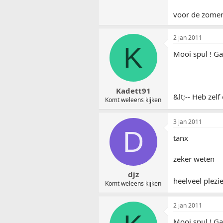
voor de zome
2 jan 2011
K
Mooi spul ! Ga
Kadett91
&lt;-- Heb ze
Komt weleens kijken
3 jan 2011
D
tanx
zeker weten
djz
heelveel plezi
Komt weleens kijken
2 jan 2011
Mooi spul ! Ga