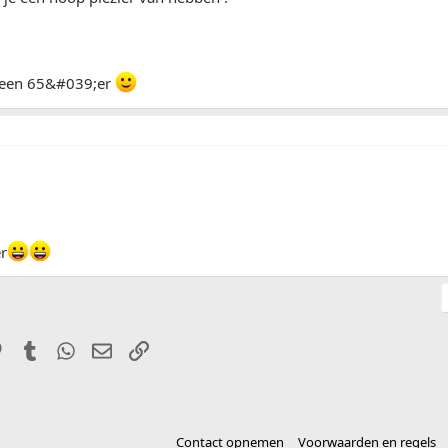
lf een 65&#039;er
er
it
Pinterest
Tumblr
WhatsApp
E-mail
Link
Contact opnemen
Voorwaarden en regels