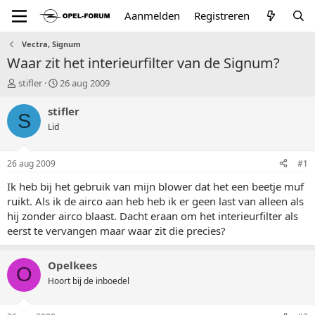
Aanmelden
Registreren
Vectra, Signum
Waar zit het interieurfilter van de Signum?
T
S
stifler
26 aug 2009
o
t
p
a
stifler
S
i
r
Lid
c
t
s
d
t
a
26 aug 2009
#1
a
t
r
u
Ik heb bij het gebruik van mijn blower dat het een beetje muf
t
m
ruikt. Als ik de airco aan heb heb ik er geen last van alleen als
e
hij zonder airco blaast. Dacht eraan om het interieurfilter als
r
eerst te vervangen maar waar zit die precies?
Opelkees
O
Hoort bij de inboedel