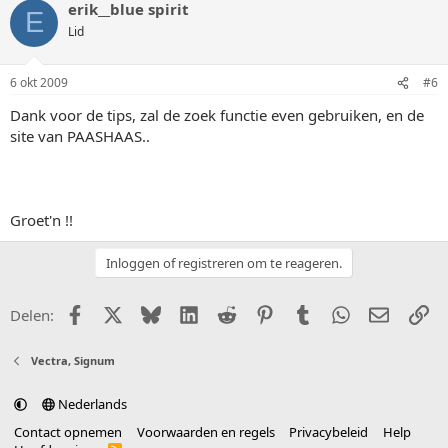
erik__blue spirit
E
Lid
6 okt 2009
#6
Dank voor de tips, zal de zoek functie even gebruiken, en de
site van PAASHAAS..
Groet'n !!
Inloggen of registreren om te reageren.
Facebook
X (Twitter)
Bluesky
LinkedIn
Reddit
Pinterest
Tumblr
WhatsApp
E-mail
Li
Delen:
Vectra, Signum
Nederlands
Contact opnemen
Voorwaarden en regels
Privacybeleid
Help