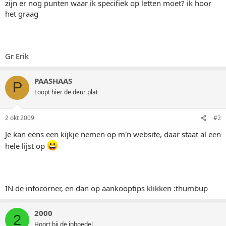
zijn er nog punten waar ik specifiek op letten moet? ik hoor
het graag
Gr Erik
PAASHAAS
P
Loopt hier de deur plat
2 okt 2009
#2
Je kan eens een kijkje nemen op m'n website, daar staat al een
hele lijst op
IN de infocorner, en dan op aankooptips klikken :thumbup
2000
2
Hoort bij de inboedel