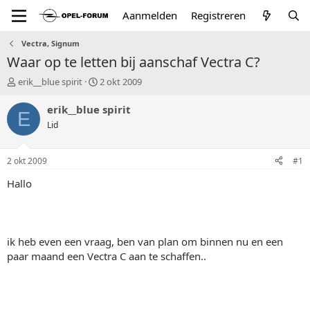
Aanmelden
Registreren
Vectra, Signum
Waar op te letten bij aanschaf Vectra C?
T
S
erik__blue spirit
2 okt 2009
o
t
p
a
erik__blue spirit
E
i
r
Lid
c
t
s
d
t
a
2 okt 2009
#1
a
t
r
u
Hallo
t
m
e
r
ik heb even een vraag, ben van plan om binnen nu en een
paar maand een Vectra C aan te schaffen..