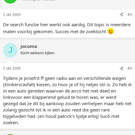
2 okt 2009
#3
De search functie hier werkt ook aardig. Dit topic is meerdere
malen voorbij gekomen. Succes met de zoektocht
jocoma
J
Komt weleens kijken
2 okt 2009
#4
Tijdens je proefrit ff geen radio aan en verschillende wegen
(klinkers/asfalt) kiezen, zo hoor je of hij netjes stil is. Zo heb ik
in een auto gereden waarvan de airco het niet deed en
linksvoor een klapperend geluid te horen was, er werd
gezegd dat ze dit bij aankoop zouden verhelpen maar heb net
zolang gezocht tot ik in een auto reed die geen rare
bijgeluiden had. (en houd patrick's lijstje erbij) Suc6 met
zoeken.