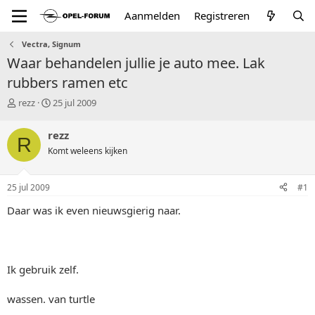
Aanmelden
Registreren
Vectra, Signum
Waar behandelen jullie je auto mee. Lak
rubbers ramen etc
T
S
rezz
25 jul 2009
o
t
p
a
rezz
R
i
r
Komt weleens kijken
c
t
s
d
t
a
25 jul 2009
#1
a
t
r
u
Daar was ik even nieuwsgierig naar.
t
m
e
r
Ik gebruik zelf.
wassen. van turtle