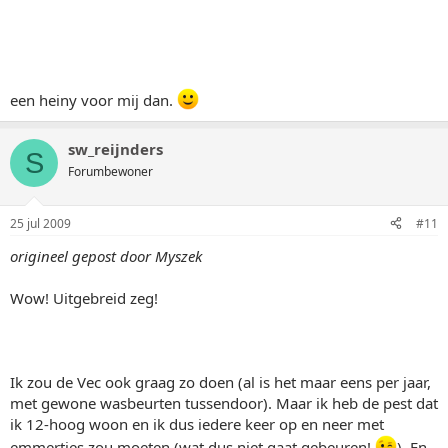
een heiny voor mij dan.
sw_reijnders
S
Forumbewoner
25 jul 2009
#11
origineel gepost door Myszek
Wow! Uitgebreid zeg!
Ik zou de Vec ook graag zo doen (al is het maar eens per jaar,
met gewone wasbeurten tussendoor). Maar ik heb de pest dat
ik 12-hoog woon en ik dus iedere keer op en neer met
emmertjes zou moeten (wat dus niet gaat gebeuren!
). En