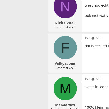
N
weet nou echt
ook niet wat vo
Nick-C20XE
Post best veel
19 aug 2010
F
dat is een led 
folkyc20xe
Post best veel
19 aug 2010
M
Dat is in iede
McKaamos
100% kleur mat