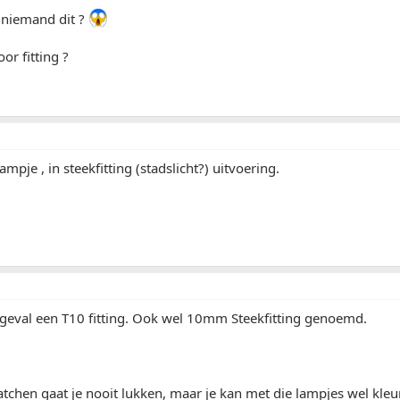
 niemand dit ?
or fitting ?
lampje , in steekfitting (stadslicht?) uitvoering.
r geval een T10 fitting. Ook wel 10mm Steekfitting genoemd.
chen gaat je nooit lukken, maar je kan met die lampjes wel kleur