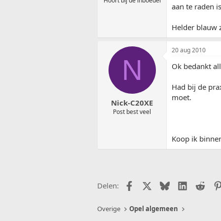
Hoort bij de inboedel
aan te raden is
Helder blauw z
20 aug 2010
N
Ok bedankt all
Had bij de pra
moet.
Nick-C20XE
Post best veel
Koop ik binnen
Facebook
X (Twitter)
Bluesky
LinkedIn
Redd
Delen:
Overige
Opel algemeen