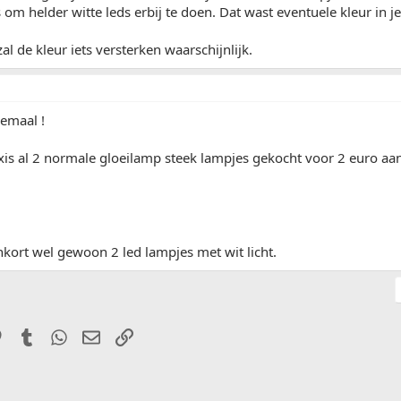
 om helder witte leds erbij te doen. Dat wast eventuele kleur in je l
al de kleur iets versterken waarschijnlijk.
emaal !
xis al 2 normale gloeilamp steek lampjes gekocht voor 2 euro aa
kort wel gewoon 2 led lampjes met wit licht.
it
Pinterest
Tumblr
WhatsApp
E-mail
Link