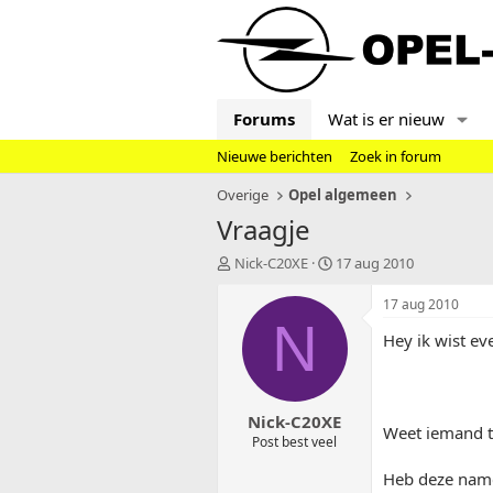
Forums
Wat is er nieuw
Nieuwe berichten
Zoek in forum
Overige
Opel algemeen
Vraagje
T
S
Nick-C20XE
17 aug 2010
o
t
p
a
17 aug 2010
i
r
N
Hey ik wist ev
c
t
s
d
t
a
a
t
Nick-C20XE
r
u
Weet iemand to
t
m
Post best veel
e
Heb deze namel
r