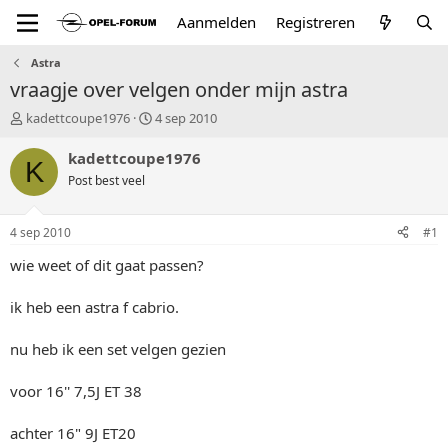
Aanmelden
Registreren
Astra
vraagje over velgen onder mijn astra
T
S
kadettcoupe1976
4 sep 2010
o
t
p
a
kadettcoupe1976
K
i
r
Post best veel
c
t
s
d
t
a
4 sep 2010
#1
a
t
r
u
wie weet of dit gaat passen?
t
m
e
ik heb een astra f cabrio.
r
nu heb ik een set velgen gezien
voor 16'' 7,5J ET 38
achter 16" 9J ET20