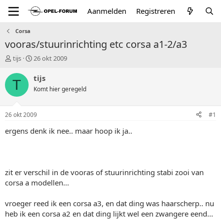
Aanmelden
Registreren
Corsa
vooras/stuurinrichting etc corsa a1-2/a3
T
S
tijs
26 okt 2009
o
t
p
a
tijs
T
i
r
Komt hier geregeld
c
t
s
d
t
a
26 okt 2009
#1
a
t
r
u
ergens denk ik nee.. maar hoop ik ja..
t
m
e
r
zit er verschil in de vooras of stuurinrichting stabi zooi van
corsa a modellen...
vroeger reed ik een corsa a3, en dat ding was haarscherp.. nu
heb ik een corsa a2 en dat ding lijkt wel een zwangere eend...