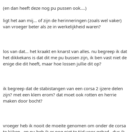
(en dan heeft deze nog pu pussen ook....)
ligt het aan mij... of zijn de herinneringen (zoals wel vaker)
van vroeger beter als ze in werkelijkheid waren?
los van dat... het kraakt en knarst van alles. nu begreep ik dat
het dikkekans is dat dit me pu bussen zijn, ik ben vast niet de
enige die dit heeft, maar hoe lossen jullie dit op?
ik begreep dat de stabistangen van een corsa 2 ijzere delen
zijn? met een klem erom? dat moet ook rotten en herrie
maken door bocht?
vroeger heb ik nooit de moeite genomen om onder de corsa
te kijken.. en nu heb ik er nog niet te tijd voor gehad.. dus ik