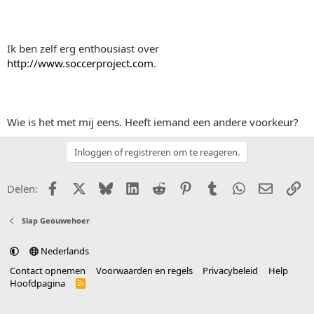
Ik ben zelf erg enthousiast over
http://www.soccerproject.com
.
Wie is het met mij eens. Heeft iemand een andere voorkeur?
Inloggen of registreren om te reageren.
Facebook
X (Twitter)
Bluesky
LinkedIn
Reddit
Pinterest
Tumblr
WhatsApp
E-mail
Li
Delen:
Slap Geouwehoer
Nederlands
Contact opnemen
Voorwaarden en regels
Privacybeleid
Help
Hoofdpagina
R
S
S
®
Community platform by XenForo
© 2010-2025 XenForo Ltd.
vertaald door