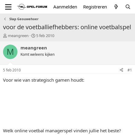
Aanmelden
Registreren
Slap Geouwehoer
voor de voetballiefhebbers: online voetbalspel
T
S
meangreen
5 feb 2010
o
t
p
a
meangreen
M
i
r
Komt weleens kijken
c
t
s
d
t
a
5 feb 2010
#1
a
t
r
u
Voor wie van strategisch gamen houdt:
t
m
e
r
Welk online voetbal managerspel vinden jullie het beste?