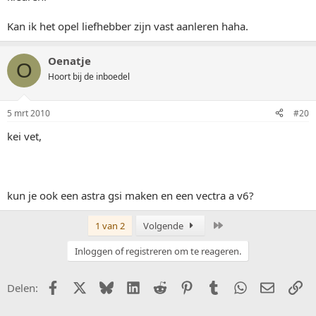
Kan ik het opel liefhebber zijn vast aanleren haha.
Oenatje
O
Hoort bij de inboedel
5 mrt 2010
#20
kei vet,
kun je ook een astra gsi maken en een vectra a v6?
Laatste
1 van 2
Volgende
Inloggen of registreren om te reageren.
Facebook
X (Twitter)
Bluesky
LinkedIn
Reddit
Pinterest
Tumblr
WhatsApp
E-mail
Li
Delen: