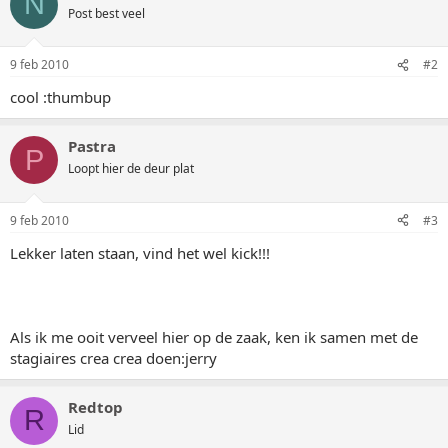
N
Post best veel
9 feb 2010
#2
cool :thumbup
Pastra
P
Loopt hier de deur plat
9 feb 2010
#3
Lekker laten staan, vind het wel kick!!!
Als ik me ooit verveel hier op de zaak, ken ik samen met de
stagiaires crea crea doen:jerry
Redtop
R
Lid