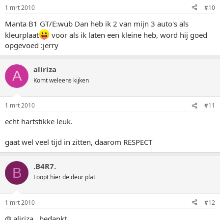
1 mrt 2010
#10
Manta B1 GT/E:wub Dan heb ik 2 van mijn 3 auto's als
kleurplaat
voor als ik laten een kleine heb, word hij goed
opgevoed :jerry
aliriza
A
Komt weleens kijken
1 mrt 2010
#11
echt hartstikke leuk.
gaat wel veel tijd in zitten, daarom RESPECT
.B4R7.
B
Loopt hier de deur plat
1 mrt 2010
#12
@ aliriza,, bedankt,,