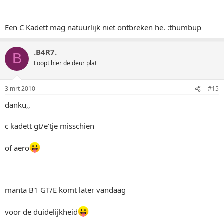
Een C Kadett mag natuurlijk niet ontbreken he. :thumbup
.B4R7.
B
Loopt hier de deur plat
3 mrt 2010
#15
danku,,
c kadett gt/e'tje misschien
of aero
manta B1 GT/E komt later vandaag
voor de duidelijkheid