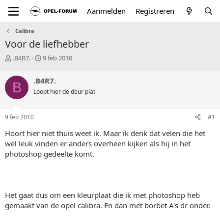
Aanmelden
Registreren
Calibra
Voor de liefhebber
T
S
.B4R7.
9 feb 2010
o
t
p
a
.B4R7.
B
i
r
Loopt hier de deur plat
c
t
s
d
t
a
9 feb 2010
#1
a
t
r
u
Hoort hier niet thuis weet ik. Maar ik denk dat velen die het
t
m
wel leuk vinden er anders overheen kijken als hij in het
e
photoshop gedeelte komt.
r
Het gaat dus om een kleurplaat die ik met photoshop heb
gemaakt van de opel calibra. En dan met borbet A's dr onder.