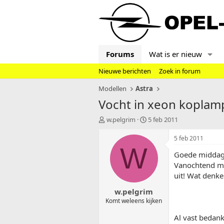
Forums
Wat is er nieuw
Nieuwe berichten
Zoek in forum
Modellen
Astra
Vocht in xeon koplam
T
S
w.pelgrim
5 feb 2011
o
t
p
a
5 feb 2011
i
r
W
Goede middag, 
c
t
s
d
Vanochtend me
t
a
uit! Wat denke
a
t
w.pelgrim
r
u
t
m
Komt weleens kijken
e
Al vast bedankt
r