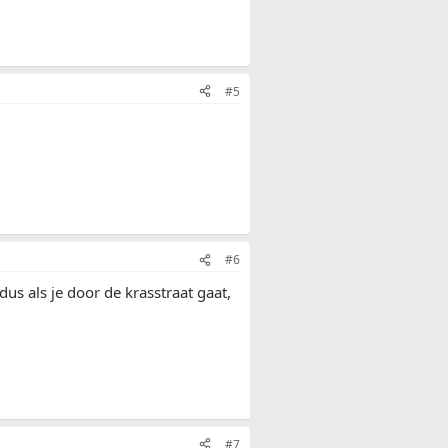
#5
#6
us als je door de krasstraat gaat,
#7