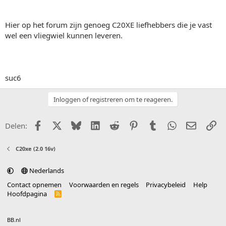
Hier op het forum zijn genoeg C20XE liefhebbers die je vast
wel een vliegwiel kunnen leveren.
suc6
Inloggen of registreren om te reageren.
Facebook
X (Twitter)
Bluesky
LinkedIn
Reddit
Pinterest
Tumblr
WhatsApp
E-mail
Li
Delen:
C20xe (2.0 16v)
Nederlands
Contact opnemen
Voorwaarden en regels
Privacybeleid
Help
Hoofdpagina
R
S
S
®
Community platform by XenForo
© 2010-2025 XenForo Ltd.
vertaald door
BB.nl