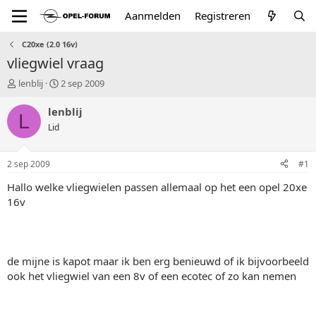
Aanmelden
Registreren
C20xe (2.0 16v)
vliegwiel vraag
T
S
lenblij
2 sep 2009
o
t
p
a
lenblij
L
i
r
Lid
c
t
s
d
t
a
2 sep 2009
#1
a
t
r
u
Hallo welke vliegwielen passen allemaal op het een opel 20xe
t
m
16v
e
r
de mijne is kapot maar ik ben erg benieuwd of ik bijvoorbeeld
ook het vliegwiel van een 8v of een ecotec of zo kan nemen