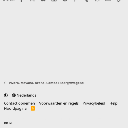
Vivaro, Movano, Arena, Combo (Bedrijfswagens)
Nederlands
Contact opnemen
Voorwaarden en regels
Privacybeleid
Help
Hoofdpagina
R
S
S
®
Community platform by XenForo
© 2010-2025 XenForo Ltd.
vertaald door
BB.nl