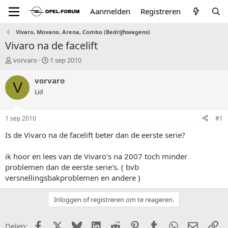
Aanmelden
Registreren
Vivaro, Movano, Arena, Combo (Bedrijfswagens)
Vivaro na de facelift
T
S
vorvaro
1 sep 2010
o
t
p
a
vorvaro
V
i
r
Lid
c
t
s
d
t
a
1 sep 2010
#1
a
t
r
u
Is de Vivaro na de facelift beter dan de eerste serie?
t
m
e
ik hoor en lees van de Vivaro's na 2007 toch minder
r
problemen dan de eerste serie's. ( bvb
versnellingsbakproblemen en andere )
Inloggen of registreren om te reageren.
Facebook
X (Twitter)
Bluesky
LinkedIn
Reddit
Pinterest
Tumblr
WhatsApp
E-mail
Li
Delen: