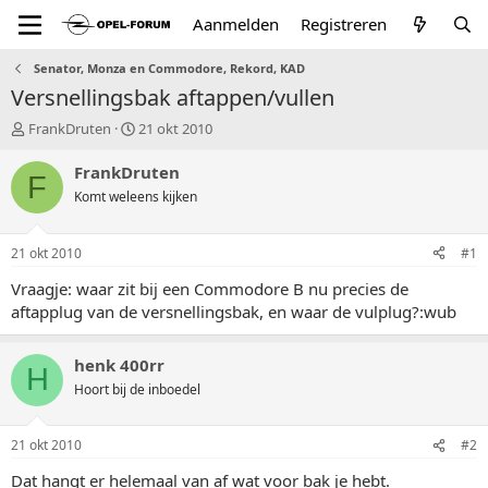
Aanmelden
Registreren
Senator, Monza en Commodore, Rekord, KAD
Versnellingsbak aftappen/vullen
T
S
FrankDruten
21 okt 2010
o
t
p
a
FrankDruten
F
i
r
Komt weleens kijken
c
t
s
d
t
a
21 okt 2010
#1
a
t
r
u
Vraagje: waar zit bij een Commodore B nu precies de
t
m
aftapplug van de versnellingsbak, en waar de vulplug?:wub
e
r
henk 400rr
H
Hoort bij de inboedel
21 okt 2010
#2
Dat hangt er helemaal van af wat voor bak je hebt.