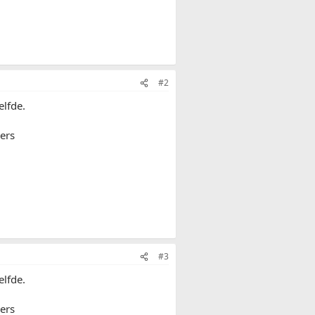
#2
elfde.
ders
#3
elfde.
ders