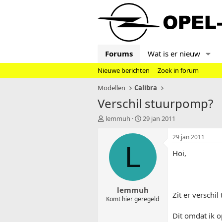
Forums
Wat is er nieuw
Nieuwe berichten
Zoek in forum
Modellen
Calibra
Verschil stuurpomp?
T
S
lemmuh
29 jan 2011
o
t
p
a
29 jan 2011
i
r
L
Hoi,
c
t
s
d
t
a
a
t
lemmuh
r
u
Zit er verschi
t
m
Komt hier geregeld
e
Dit omdat ik 
r