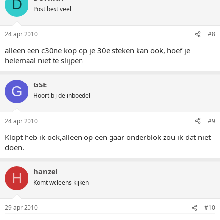
D
Post best veel
24 apr 2010
#8
alleen een c30ne kop op je 30e steken kan ook, hoef je
helemaal niet te slijpen
GSE
G
Hoort bij de inboedel
24 apr 2010
#9
Klopt heb ik ook,alleen op een gaar onderblok zou ik dat niet
doen.
hanzel
H
Komt weleens kijken
29 apr 2010
#10