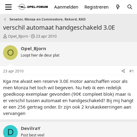
Aanmelden
Registreren
Senator, Monza en Commodore, Rekord, KAD
verschil automaat handgeschakeld 3.0E
T
S
Opel_Bjorn
23 apr 2010
o
t
p
a
Opel_Bjorn
O
i
r
Loopt hier de deur plat
c
t
s
d
t
a
23 apr 2010
#1
a
t
r
u
Kga me alvast een reserve 3.0E motor aanschaffen voor als
t
m
men Monza het toch wil begeven. Nu heb ik een redelijk
e
goedkoop exemplaar gevonden (90€ compleet blok) maar is
r
er verschil tussen automaat en handgeschakeld? Bij mij hangt
er een 256 gertrag onder. Er zijn ook 2 krukaskeerringen aan
vervangen
DevilraY
D
Post best veel