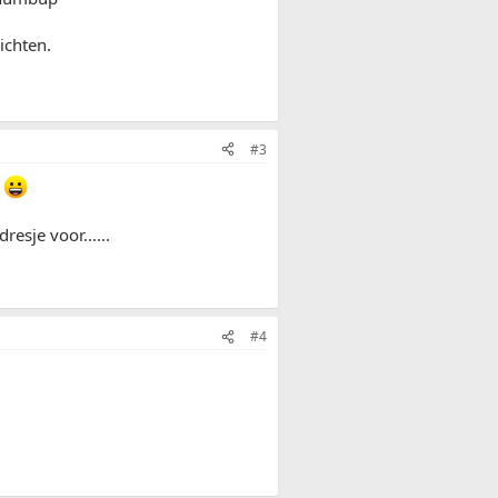
ichten.
#3
n
esje voor......
#4