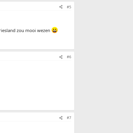
#5
friesland zou mooi wezen
#6
#7