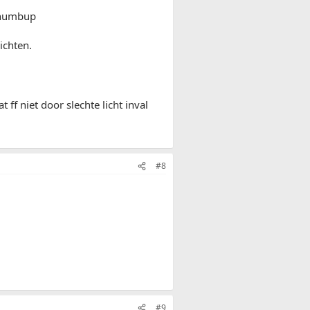
:thumbup
ichten.
t ff niet door slechte licht inval
#8
#9