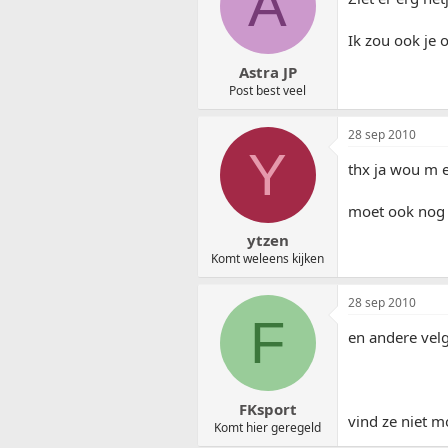
A
Ik zou ook je
Astra JP
Post best veel
28 sep 2010
Y
thx ja wou m e
moet ook nog d
ytzen
Komt weleens kijken
28 sep 2010
F
en andere velg
FKsport
vind ze niet m
Komt hier geregeld