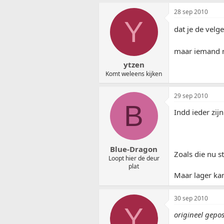
28 sep 2010
Y
dat je de velg
maar iemand n
ytzen
Komt weleens kijken
29 sep 2010
B
Indd ieder zij
Blue-Dragon
Zoals die nu st
Loopt hier de deur
plat
Maar lager kan
30 sep 2010
Y
origineel gepos