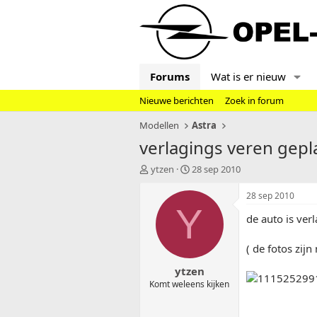
Forums
Wat is er nieuw
Nieuwe berichten
Zoek in forum
Modellen
Astra
verlagings veren gepl
T
S
ytzen
28 sep 2010
o
t
p
a
28 sep 2010
i
r
Y
de auto is ver
c
t
s
d
t
a
( de fotos zijn
a
t
ytzen
r
u
t
m
Komt weleens kijken
e
r