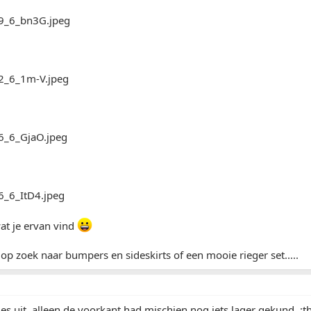
wat je ervan vind
op zoek naar bumpers en sideskirts of een mooie rieger set.....
tjes uit, alleen de voorkant had mischien nog iets lager gekund. 