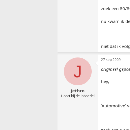
zoek een 80/80
nu kwam ik de
niet dat ik vo
27 sep 2009
J
origineel gepo
hey,
jethro
Hoort bij de inboedel
'Automotive' v