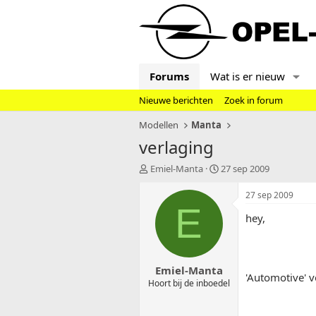
Forums
Wat is er nieuw
Nieuwe berichten
Zoek in forum
Modellen
Manta
verlaging
T
S
Emiel-Manta
27 sep 2009
o
t
p
a
27 sep 2009
i
r
E
hey,
c
t
s
d
t
a
a
t
Emiel-Manta
r
u
'Automotive' v
t
m
Hoort bij de inboedel
e
r