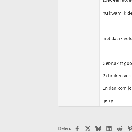
zoek een 80/80
nu kwam ik de
niet dat ik vo
Gebruik ff goo
Gebroken vere
En dan kom je 
:jerry
Facebook
X (Twitter)
Bluesky
LinkedIn
Redd
Delen: