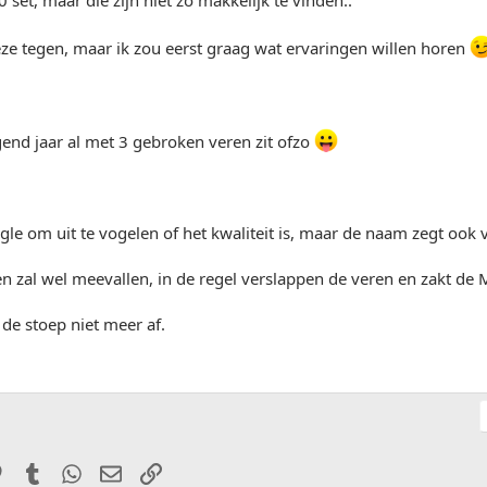
 set, maar die zijn niet zo makkelijk te vinden..
ze tegen, maar ik zou eerst graag wat ervaringen willen horen
lgend jaar al met 3 gebroken veren zit ofzo
gle om uit te vogelen of het kwaliteit is, maar de naam zegt ook v
n zal wel meevallen, in de regel verslappen de veren en zakt d
de stoep niet meer af.
it
Pinterest
Tumblr
WhatsApp
E-mail
Link