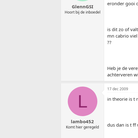
eronder gooi d
GlennGSI
Hoort bij de inboedel
is dit zo of v
mn cabrio viel
??
Heb je de vere
achterveren w
17 dec 2009
L
in theorie is t
lambo452
dus dan is t f
Komt hier geregeld