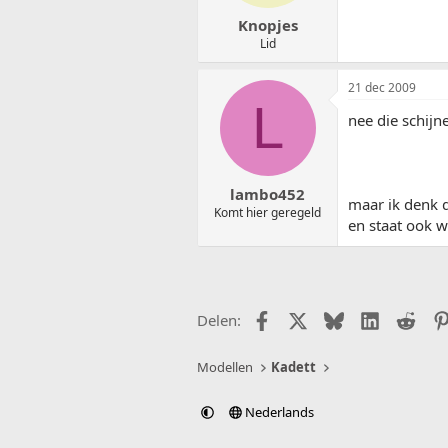
Knopjes
Lid
21 dec 2009
L
nee die schijne
lambo452
maar ik denk d
Komt hier geregeld
en staat ook w
Facebook
X (Twitter)
Bluesky
LinkedIn
Redd
Delen:
Modellen
Kadett
Nederlands