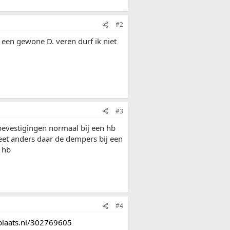
#2
een gewone D. veren durf ik niet
#3
bevestigingen normaal bij een hb
eet anders daar de dempers bij een
 hb
#4
tplaats.nl/302769605