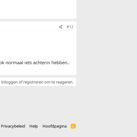
#12
ok normaal iets achterin hebben..
Inloggen of registreren om te reageren.
Privacybeleid
Help
Hoofdpagina
R
S
S