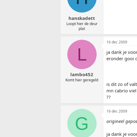
hanskadett
Loopt hier de deur
plat
16 dec 2009
L
ja dank je voo
eronder gooi d
lambo452
Komt hier geregeld
is dit zo of v
mn cabrio viel
??
16 dec 2009
G
origineel gepo
ja dank je voo