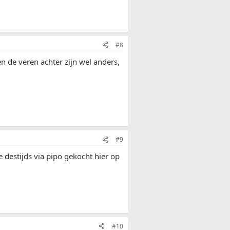
#8
en de veren achter zijn wel anders,
#9
 destijds via pipo gekocht hier op
#10