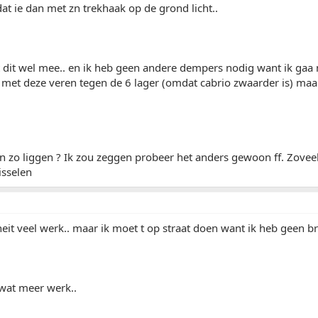
at ie dan met zn trekhaak op de grond licht..
alt dit wel mee.. en ik heb geen andere dempers nodig want ik gaa
 met deze veren tegen de 6 lager (omdat cabrio zwaarder is) maar
n zo liggen ? Ik zou zeggen probeer het anders gewoon ff. Zoveel
isselen
 neit veel werk.. maar ik moet t op straat doen want ik heb geen bru
f wat meer werk..