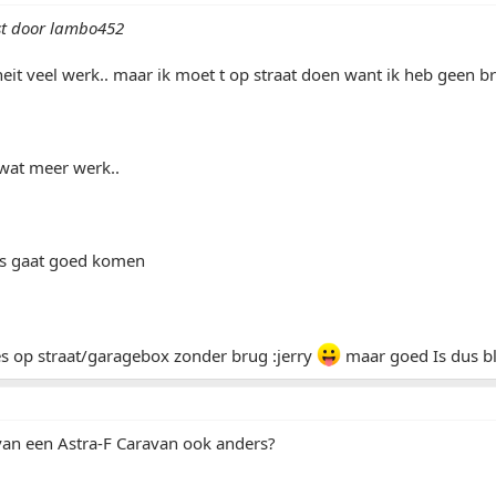
st door lambo452
 neit veel werk.. maar ik moet t op straat doen want ik heb geen bru
f wat meer werk..
es gaat goed komen
es op straat/garagebox zonder brug :jerry
maar goed Is dus bl
van een Astra-F Caravan ook anders?