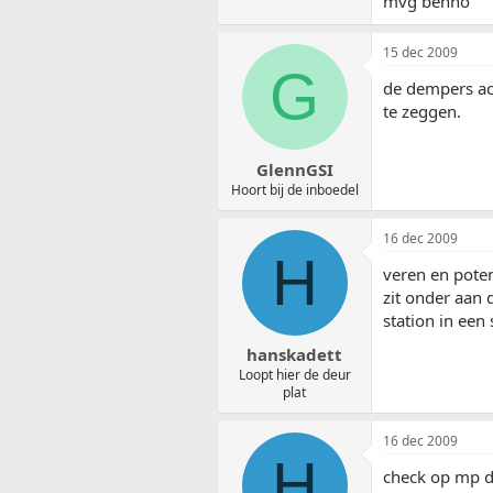
mvg benno
15 dec 2009
G
de dempers ach
te zeggen.
GlennGSI
Hoort bij de inboedel
16 dec 2009
H
veren en poten
zit onder aan
station in een
hanskadett
Loopt hier de deur
plat
16 dec 2009
H
check op mp 