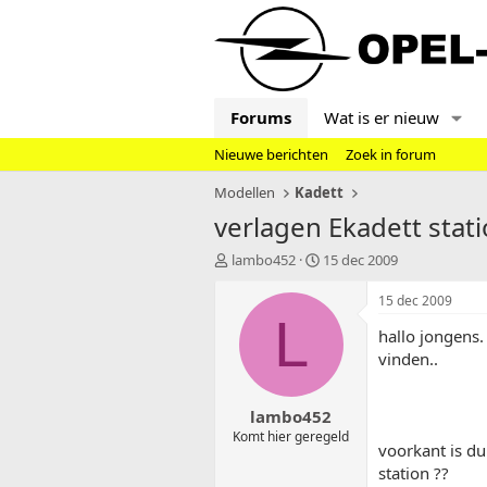
Forums
Wat is er nieuw
Nieuwe berichten
Zoek in forum
Modellen
Kadett
verlagen Ekadett stat
T
S
lambo452
15 dec 2009
o
t
p
a
15 dec 2009
i
r
L
hallo jongens.
c
t
s
d
vinden..
t
a
a
t
lambo452
r
u
t
m
Komt hier geregeld
voorkant is du
e
station ??
r