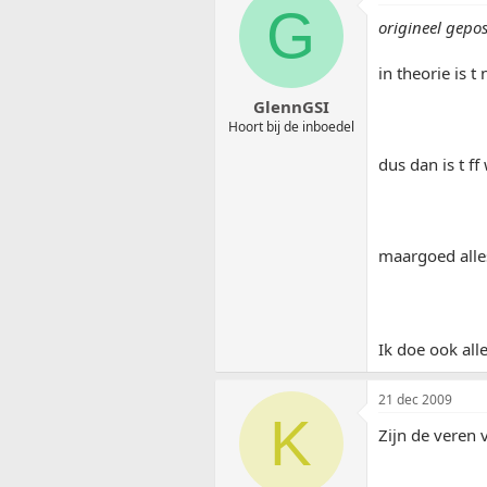
G
origineel gepo
in theorie is t
GlennGSI
Hoort bij de inboedel
dus dan is t f
maargoed all
Ik doe ook all
21 dec 2009
K
Zijn de veren 