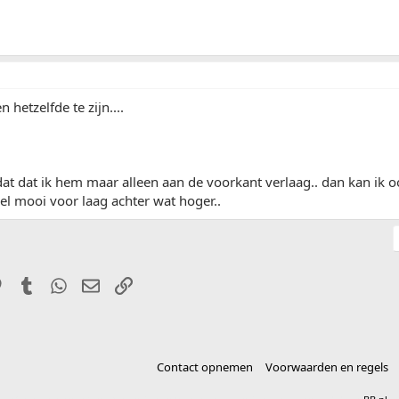
n hetzelfde te zijn....
at dat ik hem maar alleen aan de voorkant verlaag.. dan kan ik o
el mooi voor laag achter wat hoger..
it
Pinterest
Tumblr
WhatsApp
E-mail
Link
Contact opnemen
Voorwaarden en regels
®