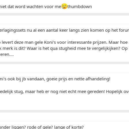
 niet dat word wachten voor me
thumbdown
verlagingssets nu al een aantal keer langs zien komen op het foru
p levert deze man gele Koni's voor interessante prijzen. Maar hoe z
 merk is dit? Waar is het qua stugheid mee te vergelijkijken? Op de
eren....
ni's ook bij jb vandaan, goeie prijs en nette afhandeling!
redelijk stug, maar heb er nog niet echt mee gereden! Hopelijk o
onder liggen? rode of gele? lange of korte?