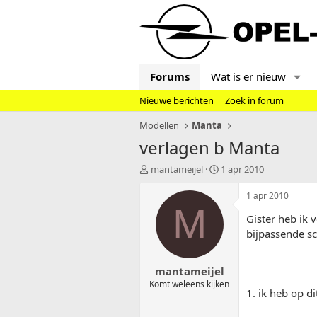
Forums
Wat is er nieuw
Nieuwe berichten
Zoek in forum
Modellen
Manta
verlagen b Manta
T
S
mantameijel
1 apr 2010
o
t
p
a
1 apr 2010
i
r
M
Gister heb ik
c
t
s
d
bijpassende s
t
a
a
t
mantameijel
r
u
t
m
Komt weleens kijken
1. ik heb op d
e
r