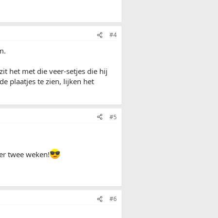
#4
m.
it het met die veer-setjes die hij
 plaatjes te zien, lijken het
#5
ver twee weken!
#6