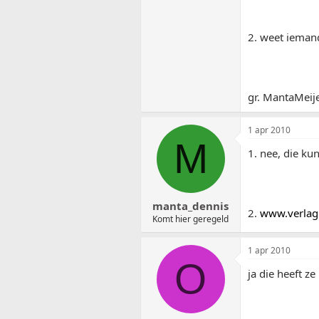
2. weet iemand
gr. MantaMeije
1 apr 2010
M
1. nee, die ku
manta_dennis
2.
www.verlagi
Komt hier geregeld
1 apr 2010
O
ja die heeft z