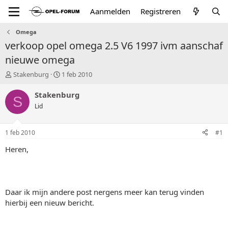
Aanmelden
Registreren
Omega
verkoop opel omega 2.5 V6 1997 ivm aanschaf
nieuwe omega
T
S
Stakenburg
1 feb 2010
o
t
p
a
Stakenburg
S
i
r
Lid
c
t
s
d
t
a
1 feb 2010
#1
a
t
r
u
Heren,
t
m
e
r
Daar ik mijn andere post nergens meer kan terug vinden
hierbij een nieuw bericht.