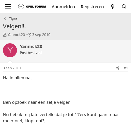
Aanmelden
Registreren
Tigra
Velgen!!.
T
S
Yannick20
3 sep 2010
o
t
p
a
Yannick20
Y
i
r
Post best veel
c
t
s
d
t
a
3 sep 2010
#1
a
t
r
u
Hallo allemaal,
t
m
e
r
Ben opzoek naar een setje velgen.
Nu heb ik mij late vertelle dat je tot 17ers kunt gaan maar
meer niet, klopt dat?,.