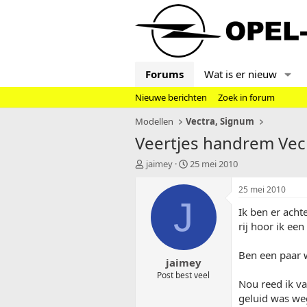
Forums
Wat is er nieuw
Nieuwe berichten
Zoek in forum
Modellen
Vectra, Signum
Veertjes handrem Vec
T
S
jaimey
25 mei 2010
o
t
p
a
25 mei 2010
i
r
J
Ik ben er acht
c
t
s
d
rij hoor ik een
t
a
a
t
Ben een paar 
jaimey
r
u
t
m
Post best veel
Nou reed ik v
e
geluid was weg!
r