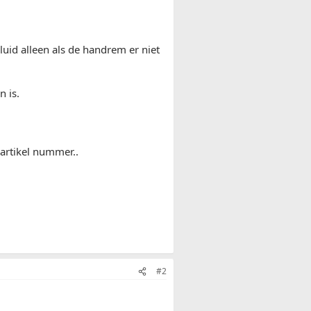
uid alleen als de handrem er niet
 is.
 artikel nummer..
#2