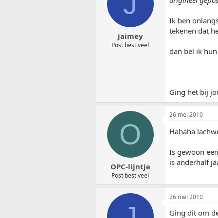
J
origineel gepo
Ik ben onlangs
tekenen dat h
jaimey
Post best veel
dan bel ik hun
Ging het bij j
26 mei 2010
O
Hahaha lachwe
Is gewoon een 
is anderhalf j
OPC-lijntje
Post best veel
26 mei 2010
J
Ging dit om d