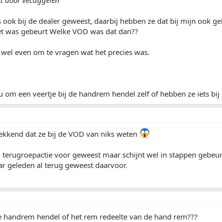
st door vecaggelen
 ook bij de dealer geweest, daarbij hebben ze dat bij mijn ook ge
et was gebeurt Welke VOD was dat dan??
 wel even om te vragen wat het precies was.
ou om een veertje bij de handrem hendel zelf of hebben ze iets bi
kkend dat ze bij de VOD van niks weten
terugroepactie voor geweest maar schijnt wel in stappen gebeurd 
aar geleden al terug geweest daarvoor.
e handrem hendel of het rem redeelte van de hand rem???