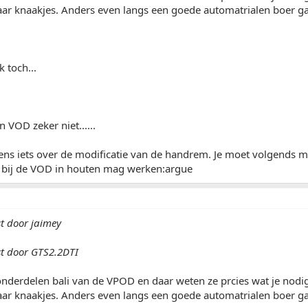
aar knaakjes. Anders even langs een goede automatrialen boer g
k toch...
 VOD zeker niet......
eens iets over de modificatie van de handrem. Je moet volgends mi
e bij de VOD in houten mag werken:argue
st door jaimey
st door GTS2.2DTI
nderdelen bali van de VPOD en daar weten ze prcies wat je nodig
aar knaakjes. Anders even langs een goede automatrialen boer g