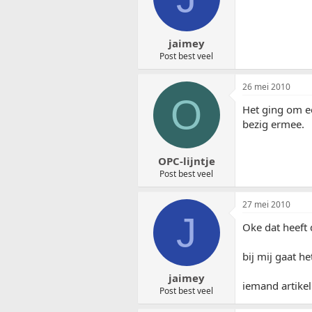
jaimey
Post best veel
26 mei 2010
O
Het ging om e
bezig ermee.
OPC-lijntje
Post best veel
27 mei 2010
J
Oke dat heeft
bij mij gaat h
jaimey
iemand artike
Post best veel