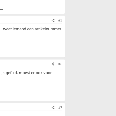
..
#5
e....weet iemand een artikelnummer
#6
lijk gefixd, moest er ook voor
#7