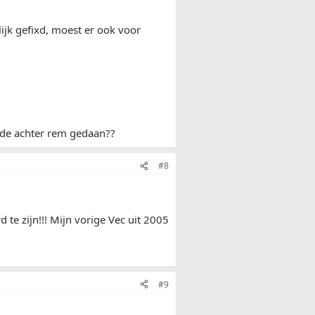
lijk gefixd, moest er ook voor
j de achter rem gedaan??
#8
te zijn!!! Mijn vorige Vec uit 2005
#9