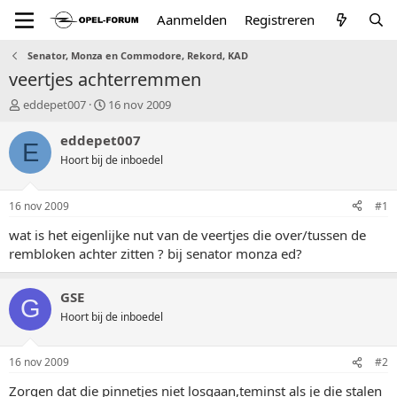
Aanmelden
Registreren
Senator, Monza en Commodore, Rekord, KAD
veertjes achterremmen
T
S
eddepet007
16 nov 2009
o
t
p
a
eddepet007
E
i
r
Hoort bij de inboedel
c
t
s
d
t
a
16 nov 2009
#1
a
t
r
u
wat is het eigenlijke nut van de veertjes die over/tussen de
t
m
rembloken achter zitten ? bij senator monza ed?
e
r
GSE
G
Hoort bij de inboedel
16 nov 2009
#2
Zorgen dat die pinnetjes niet losgaan,teminst als je die stalen