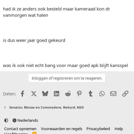
had ik ze anders ook besteld maar kameraad kon dr
vanmorgen wat halen
is dus weer jaar goed gekeurd
was ik ook niet echt bang voor maar goed apk blijft kansspel
Inloggen of registreren om te reageren.
Facebook
X (Twitter)
Bluesky
LinkedIn
Reddit
Pinterest
Tumblr
WhatsApp
E-mail
Li
Delen:
Senator, Monza en Commodore, Rekord, KAD
Nederlands
Contact opnemen
Voorwaarden en regels
Privacybeleid
Help
R