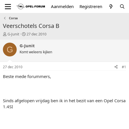
Aanmelden
Registreren
Corsa
Veerschotels Corsa B
T
S
G-Junit
27 dec 2010
o
t
p
a
G-Junit
G
i
r
Komt weleens kijken
c
t
s
d
t
a
27 dec 2010
#1
a
t
r
u
Beste mede forummers,
t
m
e
r
Sinds afgelopen vrijdag ben ik in het bezit van een Opel Corsa
1.4SI