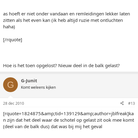
as hoeft er niet onder vandaan en remleidingen lekker laten
zitten als het even kan (ik heb altijd ruzie met ontluchten
haha)
[/rquote]
Hoe is het toen opgelost? Nieuw deel in de balk gelast?
G-Junit
G
Komt weleens kijken
28 dec 2010
#13
[rquote=1824875&amp;tid=139129&amp;author=jblfreak]ka
n zijn dat het deel waar de schotel op gelast zit ook mee komt
(deel van de balk dus) dat was bij mij het geval