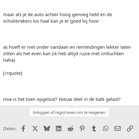
maar als je de auto achter hoog genoeg hebt en de
schokbrekers los haal kan je er goed bij hoor
as hoeft er niet onder vandaan en remleidingen lekker laten
zitten als het even kan (ik heb altijd ruzie met ontluchten
haha)
[/rquote]
Hoe is het toen opgelost? Nieuw deel in de balk gelast?
Inloggen of registreren om te reageren.
Facebook
X (Twitter)
Bluesky
LinkedIn
Reddit
Pinterest
Tumblr
WhatsApp
E-mail
Li
Delen: