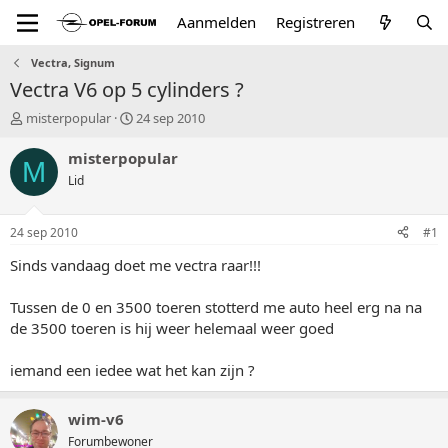
Aanmelden
Registreren
Vectra, Signum
Vectra V6 op 5 cylinders ?
T
S
misterpopular
24 sep 2010
o
t
p
a
misterpopular
M
i
r
Lid
c
t
s
d
t
a
24 sep 2010
#1
a
t
r
u
Sinds vandaag doet me vectra raar!!!
t
m
e
Tussen de 0 en 3500 toeren stotterd me auto heel erg na na
r
de 3500 toeren is hij weer helemaal weer goed
iemand een iedee wat het kan zijn ?
wim-v6
Forumbewoner