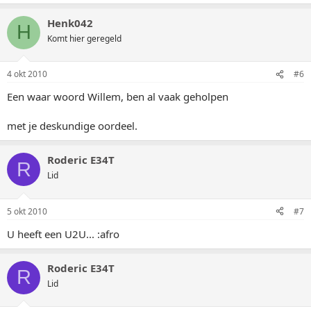
Henk042
H
Komt hier geregeld
4 okt 2010
#6
Een waar woord Willem, ben al vaak geholpen
met je deskundige oordeel.
Roderic E34T
R
Lid
5 okt 2010
#7
U heeft een U2U... :afro
Roderic E34T
R
Lid