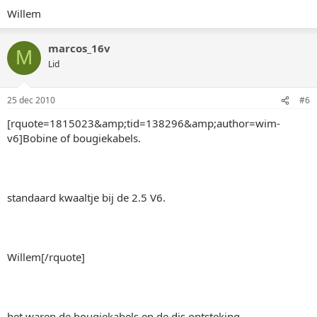
Willem
marcos_16v
M
Lid
25 dec 2010
#6
[rquote=1815023&amp;tid=138296&amp;author=wim-
v6]Bobine of bougiekabels.
standaard kwaaltje bij de 2.5 V6.
Willem[/rquote]
het waren de bougiekabels en de dis ontsteking.