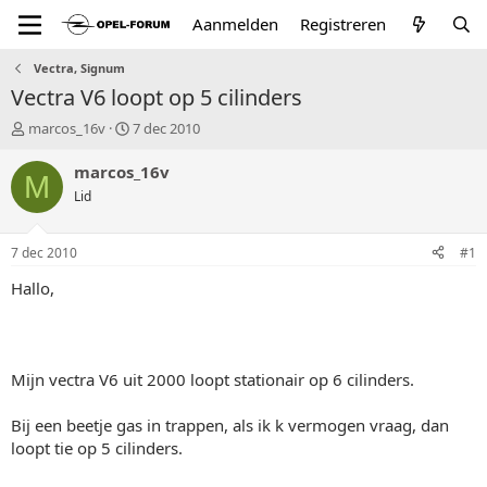
Aanmelden
Registreren
Vectra, Signum
Vectra V6 loopt op 5 cilinders
T
S
marcos_16v
7 dec 2010
o
t
p
a
marcos_16v
M
i
r
Lid
c
t
s
d
t
a
7 dec 2010
#1
a
t
r
u
Hallo,
t
m
e
r
Mijn vectra V6 uit 2000 loopt stationair op 6 cilinders.
Bij een beetje gas in trappen, als ik k vermogen vraag, dan
loopt tie op 5 cilinders.