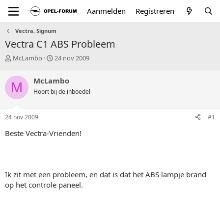
Aanmelden
Registreren
Vectra, Signum
Vectra C1 ABS Probleem
T
S
McLambo
24 nov 2009
o
t
p
a
McLambo
M
i
r
Hoort bij de inboedel
c
t
s
d
t
a
24 nov 2009
#1
a
t
r
u
Beste Vectra-Vrienden!
t
m
e
r
Ik zit met een probleem, en dat is dat het ABS lampje brand
op het controle paneel.