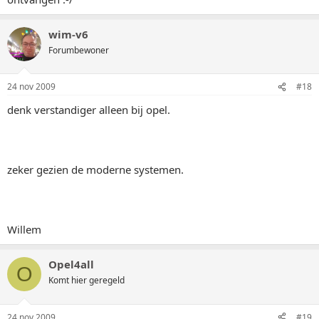
wim-v6
Forumbewoner
24 nov 2009
#18
denk verstandiger alleen bij opel.
zeker gezien de moderne systemen.
Willem
Opel4all
O
Komt hier geregeld
24 nov 2009
#19