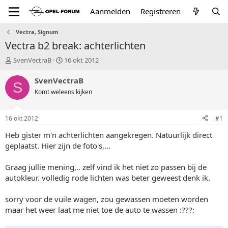
Aanmelden
Registreren
Vectra, Signum
Vectra b2 break: achterlichten
T
S
SvenVectraB
16 okt 2012
o
t
p
a
SvenVectraB
S
i
r
Komt weleens kijken
c
t
s
d
t
a
16 okt 2012
#1
a
t
r
u
Heb gister m'n achterlichten aangekregen. Natuurlijk direct
t
m
geplaatst. Hier zijn de foto's,...
e
r
Graag jullie mening,.. zelf vind ik het niet zo passen bij de
autokleur. volledig rode lichten was beter geweest denk ik.
sorry voor de vuile wagen, zou gewassen moeten worden
maar het weer laat me niet toe de auto te wassen :???: