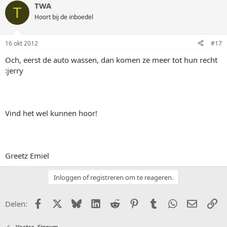
TWA
T
Hoort bij de inboedel
16 okt 2012
#17
Och, eerst de auto wassen, dan komen ze meer tot hun recht
:jerry
Vind het wel kunnen hoor!
Greetz Emiel
Inloggen of registreren om te reageren.
Facebook
X (Twitter)
Bluesky
LinkedIn
Reddit
Pinterest
Tumblr
WhatsApp
E-mail
Li
Delen:
Vectra, Signum