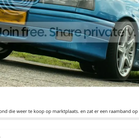
tond die weer te koop op marktplaats. en zat er een raamband o
.