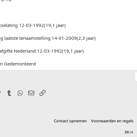
toelating 12-03-1992(19,1 jaar)
 laatste tenaamstelling 14-01-2009(2,3 jaar)
afgifte Nederland 12-03-1992(19,1 jaar)
ken Gedemonteerd
it
Pinterest
Tumblr
WhatsApp
E-mail
Link
Contact opnemen
Voorwaarden en regels
®
Community platform by XenForo
© 2010-2025 XenForo Ltd.
vertaald door
BB.nl