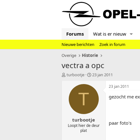
Forums
Wat is er nieuw
Nieuwe berichten
Zoek in forum
Overige
Historie
vectra a opc
T
S
turbootje
23 jan 2011
o
t
p
a
23 jan 2011
i
r
T
gezocht me ex 
c
t
s
d
t
a
a
t
turbootje
r
u
paar foto's
t
m
Loopt hier de deur
plat
e
r