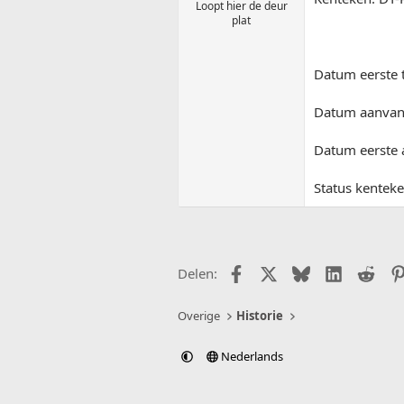
Loopt hier de deur
plat
Datum eerste 
Datum aanvang
Datum eerste 
Status kente
Facebook
X (Twitter)
Bluesky
LinkedIn
Redd
Delen:
Overige
Historie
Nederlands