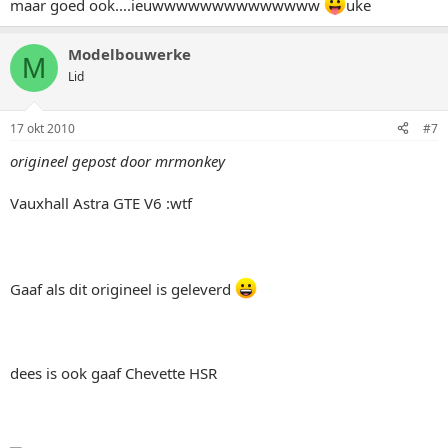
maar goed ook....ieuwwwwwwwwwwwwww
uke
Modelbouwerke
M
Lid
17 okt 2010
#7
origineel gepost door mrmonkey
Vauxhall Astra GTE V6 :wtf
Gaaf als dit origineel is geleverd
dees is ook gaaf Chevette HSR