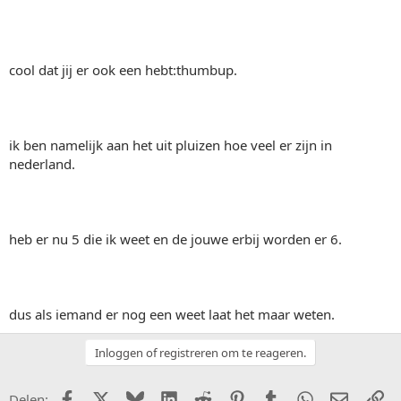
cool dat jij er ook een hebt:thumbup.
ik ben namelijk aan het uit pluizen hoe veel er zijn in
nederland.
heb er nu 5 die ik weet en de jouwe erbij worden er 6.
dus als iemand er nog een weet laat het maar weten.
Inloggen of registreren om te reageren.
Facebook
X (Twitter)
Bluesky
LinkedIn
Reddit
Pinterest
Tumblr
WhatsApp
E-mail
Li
Delen: