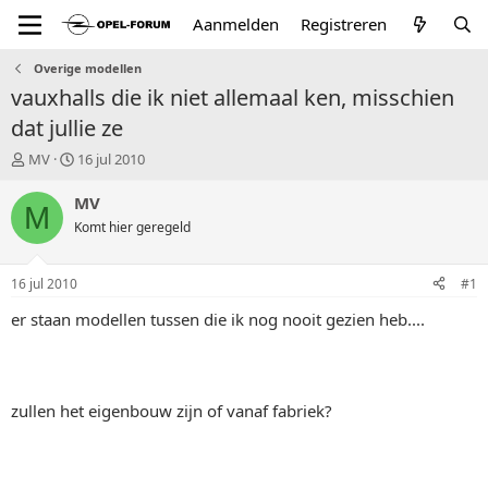
Aanmelden
Registreren
Overige modellen
vauxhalls die ik niet allemaal ken, misschien
dat jullie ze
T
S
MV
16 jul 2010
o
t
p
a
MV
M
i
r
Komt hier geregeld
c
t
s
d
t
a
16 jul 2010
#1
a
t
r
u
er staan modellen tussen die ik nog nooit gezien heb....
t
m
e
r
zullen het eigenbouw zijn of vanaf fabriek?