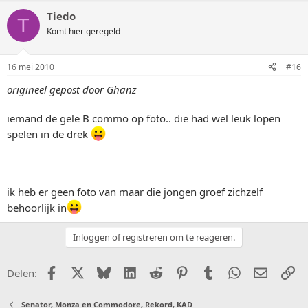
Tiedo
T
Komt hier geregeld
16 mei 2010
#16
origineel gepost door Ghanz
iemand de gele B commo op foto.. die had wel leuk lopen
spelen in de drek
ik heb er geen foto van maar die jongen groef zichzelf
behoorlijk in
Inloggen of registreren om te reageren.
Facebook
X (Twitter)
Bluesky
LinkedIn
Reddit
Pinterest
Tumblr
WhatsApp
E-mail
Li
Delen:
Senator, Monza en Commodore, Rekord, KAD