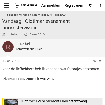
Aanmelden
Registreren
Senator, Monza en Commodore, Rekord, KAD
Vandaag : Oldtimer evenement
hoornsterzwaag
T
S
___Rebel___
13 mei 2010
o
t
p
a
___Rebel___
R
i
r
Komt weleens kijken
c
t
s
d
t
a
13 mei 2010
#1
a
t
r
u
Voor de liefhebbers heb ik vandaag wat fotootjes geschoten.
t
m
e
Diverse opels, voor elk wat wils.
r
Oldtimer Evenemement Hoornsterzwaag