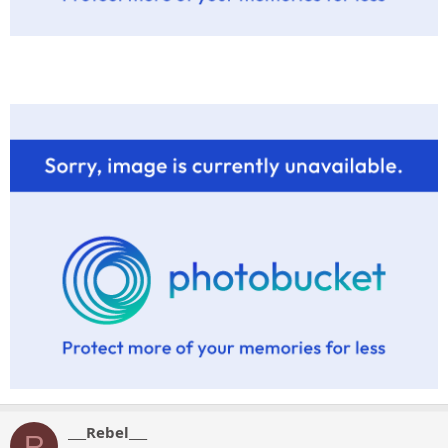
___Rebel___
R