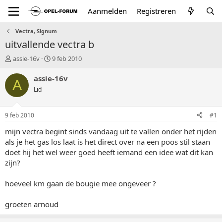
Aanmelden
Registreren
Vectra, Signum
uitvallende vectra b
T
S
assie-16v
9 feb 2010
o
t
p
a
assie-16v
A
i
r
Lid
c
t
s
d
t
a
9 feb 2010
#1
a
t
r
u
mijn vectra begint sinds vandaag uit te vallen onder het rijden
t
m
als je het gas los laat is het direct over na een poos stil staan
e
doet hij het wel weer goed heeft iemand een idee wat dit kan
r
zijn?
hoeveel km gaan de bougie mee ongeveer ?
groeten arnoud